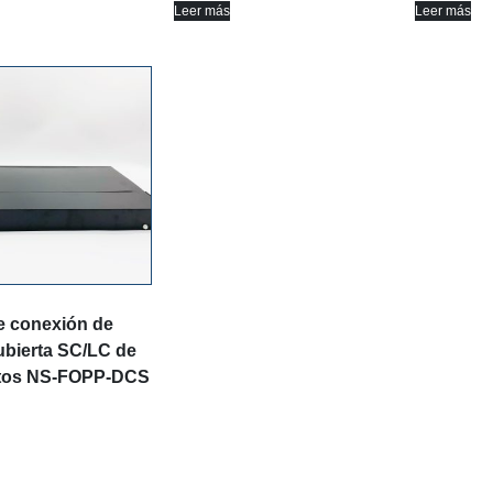
Leer más
Leer más
e conexión de
ubierta SC/LC de
rtos NS-FOPP-DCS