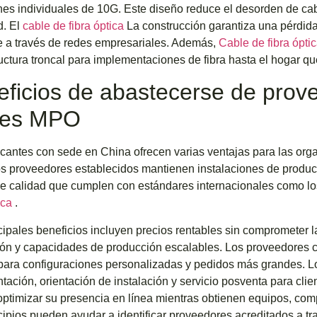
es individuales de 10G. Este diseño reduce el desorden de cabl
d. El
cable de fibra óptica
La construcción garantiza una pérdida
e a través de redes empresariales. Además,
Cable de fibra ópt
ructura troncal para implementaciones de fibra hasta el hogar q
ficios de abastecerse de prov
les MPO
icantes con sede en China ofrecen varias ventajas para las or
 proveedores establecidos mantienen instalaciones de produc
de calidad que cumplen con estándares internacionales como l
tica
.
cipales beneficios incluyen precios rentables sin comprometer l
ión y capacidades de producción escalables. Los proveedores 
para configuraciones personalizadas y pedidos más grandes. L
ación, orientación de instalación y servicio posventa para clie
ptimizar su presencia en línea mientras obtienen equipos, co
cipios pueden ayudar a identificar proveedores acreditados a tr