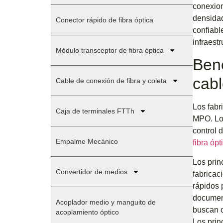
conexion
densida
Conector rápido de fibra óptica
confiabl
infraest
Módulo transceptor de fibra óptica
Bene
cab
Cable de conexión de fibra y coleta
Los fabr
Caja de terminales FTTh
MPO. Los
control 
Empalme Mecánico
fibra óp
Los prin
Convertidor de medios
fabricac
rápidos 
document
Acoplador medio y manguito de
buscan o
acoplamiento óptico
Los prin