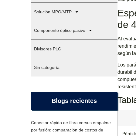
Espe
Solución MPO/MTP
de 
Componente óptico pasivo
Al evalu
rendimie
Divisores PLC
según la
Los pará
Sin categoría
durabili
compues
resisten
Tabl
Blogs recientes
Conector rápido de fibra versus empalme
por fusión: comparación de costos de
Pérdid