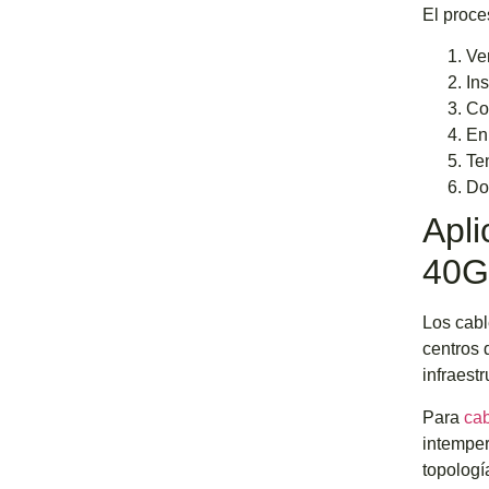
El proce
Ve
In
Co
En
Te
Do
Apli
40G
Los cabl
centros 
infraest
Para
cab
intemper
topologí