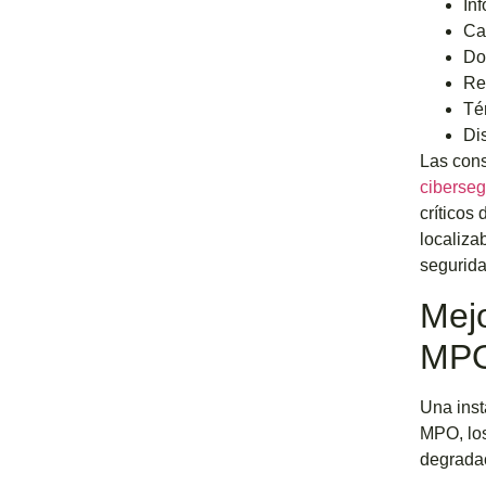
In
Ca
Do
Re
Té
Di
Las cons
ciberse
críticos
localiza
segurid
Mejo
MP
Una inst
MPO, los
degradac