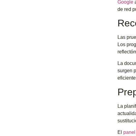
Google
a
de red p
Rec
Las prue
Los prog
reflectó
La docum
surgen p
eficient
Prep
La plani
actualid
sustituc
El
panel 