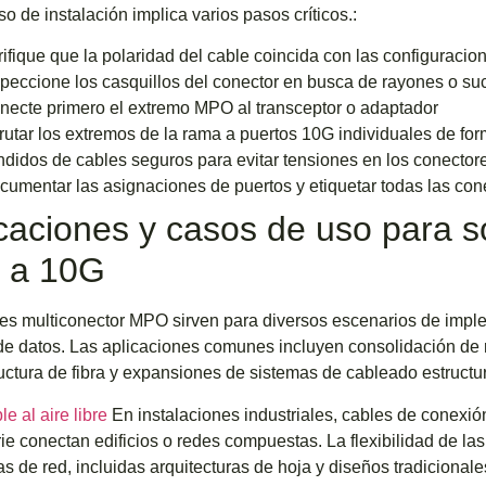
so de instalación implica varios pasos críticos.:
rifique que la polaridad del cable coincida con las configuracio
speccione los casquillos del conector en busca de rayones o su
necte primero el extremo MPO al transceptor o adaptador
rutar los extremos de la rama a puertos 10G individuales de fo
ndidos de cables seguros para evitar tensiones en los conector
cumentar las asignaciones de puertos y etiquetar todas las con
caciones y casos de uso para s
 a 10G
es multiconector MPO sirven para diversos escenarios de impl
de datos. Las aplicaciones comunes incluyen consolidación de 
ructura de fibra y expansiones de sistemas de cableado estructu
le al aire libre
En instalaciones industriales, cables de conexió
ie conectan edificios o redes compuestas. La flexibilidad de la
as de red, incluidas arquitecturas de hoja y diseños tradicionale