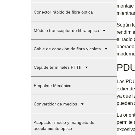
montaje 
Conector rápido de fibra óptica
mientras
Según lo
Módulo transceptor de fibra óptica
rendimie
el radio
operador
Cable de conexión de fibra y coleta
moderniz
PDU 
Caja de terminales FTTh
Las PDU 
Empalme Mecánico
extiende
ya que l
pueden a
Convertidor de medios
La orient
permite 
Acoplador medio y manguito de
acoplamiento óptico
excesiva