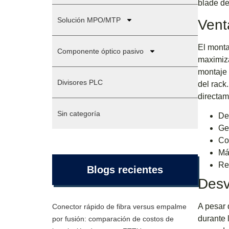
blade de
Solución MPO/MTP
Vent
El monta
Componente óptico pasivo
maximiza
montaje 
Divisores PLC
del rack
directam
Sin categoría
De
Ge
Co
Má
Re
Blogs recientes
Desv
A pesar 
Conector rápido de fibra versus empalme
durante 
por fusión: comparación de costos de