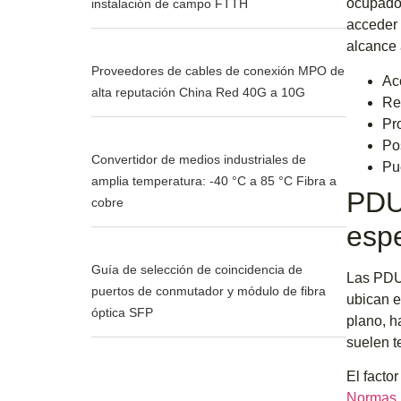
ocupados
instalación de campo FTTH
acceder 
alcance 
Proveedores de cables de conexión MPO de
Ac
alta reputación China Red 40G a 10G
Re
Pr
Pos
Convertidor de medios industriales de
Pu
amplia temperatura: -40 °C a 85 °C Fibra a
PDU 
cobre
espe
Guía de selección de coincidencia de
Las PDU 
puertos de conmutador y módulo de fibra
ubican e
óptica SFP
plano, h
suelen t
El facto
Normas 