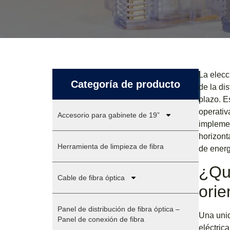
La elecc
Categoría de producto
de la di
plazo. E
operativ
Accesorio para gabinete de 19”
implemen
horizont
Herramienta de limpieza de fibra
de energ
¿Qué
Cable de fibra óptica
orie
Panel de distribución de fibra óptica –
Una unid
Panel de conexión de fibra
eléctric