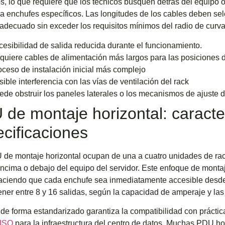
, lo que requiere que los técnicos busquen detrás del equipo 
a enchufes específicos. Las longitudes de los cables deben se
adecuado sin exceder los requisitos mínimos del radio de curva
cesibilidad de salida reducida durante el funcionamiento.
quiere cables de alimentación más largos para las posiciones d
oceso de instalación inicial más complejo
ible interferencia con las vías de ventilación del rack
ede obstruir los paneles laterales o los mecanismos de ajuste de
de montaje horizontal: caracter
cificaciones
de montaje horizontal ocupan de una a cuatro unidades de rac
ncima o debajo del equipo del servidor. Este enfoque de montaj
aciendo que cada enchufe sea inmediatamente accesible desde l
ener entre 8 y 16 salidas, según la capacidad de amperaje y las 
r de forma estandarizado garantiza la compatibilidad con prácti
ISO
para la infraestructura del centro de datos. Muchas PDU ho