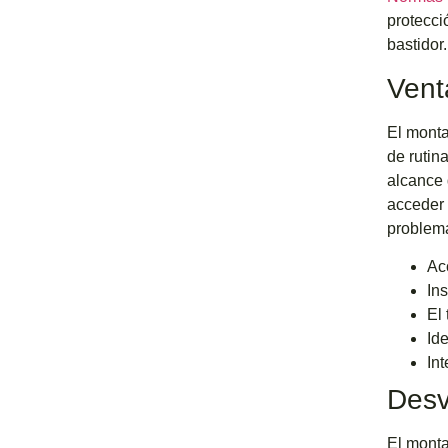
protecci
bastidor.
Vent
El monta
de rutin
alcance 
acceder 
problema
Acc
In
El
Ide
In
Desv
El monta