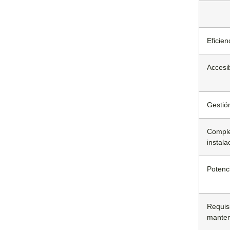
Eficien
Accesib
Gestió
Comple
instala
Potenc
Requis
manten