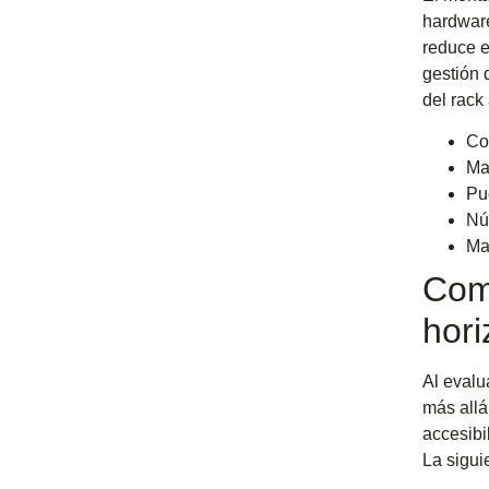
hardware
reduce e
gestión 
del rack
Co
Ma
Pue
Nú
Ma
Comp
hori
Al evalu
más allá
accesibi
La sigui