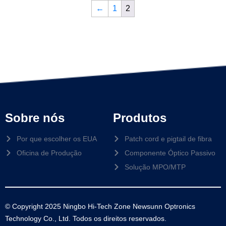
←
1
2
Sobre nós
Produtos
Por que escolher os EUA
Patch cord e pigtail de fibra
Oficina de Produção
Componente Óptico Passivo
Solução MPO/MTP
© Copyright 2025 Ningbo Hi-Tech Zone Newsunn Optronics
Technology Co., Ltd. Todos os direitos reservados.