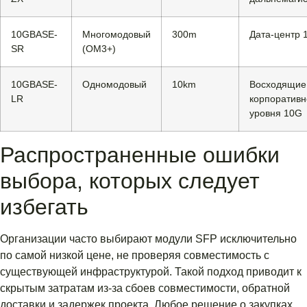
10GBASE-
Многомодовый
300m
Дата-центр 
SR
(OM3+)
10GBASE-
Одномодовый
10km
Восходящие
LR
корпоративн
уровня 10G
Распространенные ошибки
выбора, которых следует
избегать
Организации часто выбирают модули SFP исключительно
по самой низкой цене, не проверяя совместимость с
существующей инфраструктурой. Такой подход приводит к
скрытым затратам из-за сбоев совместимости, обратной
доставки и задержек проекта. Любое решение о закупках