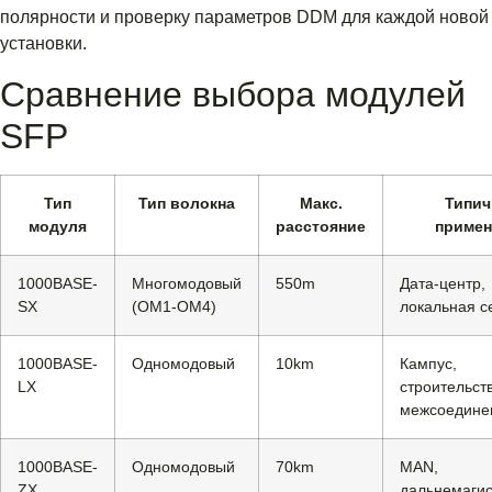
полярности и проверку параметров DDM для каждой новой
установки.
Сравнение выбора модулей
SFP
Тип
Тип волокна
Макс.
Типич
модуля
расстояние
примен
1000BASE-
Многомодовый
550m
Дата-центр,
SX
(OM1-OM4)
локальная с
1000BASE-
Одномодовый
10km
Кампус,
LX
строительст
межсоедине
1000BASE-
Одномодовый
70km
MAN,
ZX
дальнемаги