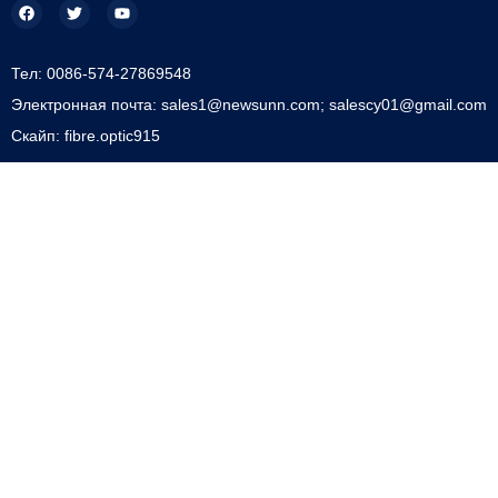
Тел: 0086-574-27869548
Электронная почта: sales1@newsunn.com; salescy01@gmail.com
Скайп: fibre.optic915