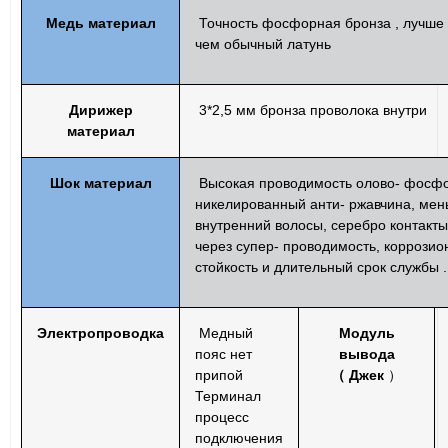
Медь
материал
Точность
фосфорная бронза
,
лучше
чем обычный
латунь
Дирижер
3*2,5 мм
бронза
проволока
внутри
материал
Шок
материал
Высокая проводимость
олово-
фосфо
никелированный
анти-
ржавчина, ме
внутренний
волосы,
серебро
контакты
через
супер-
проводимость, коррозио
стойкость
и длительный срок службы
.
Электропроводка
Медный
Модуль
пояс
нет
вывода
припой
（
Джек
）
Терминал
процесс
подключения