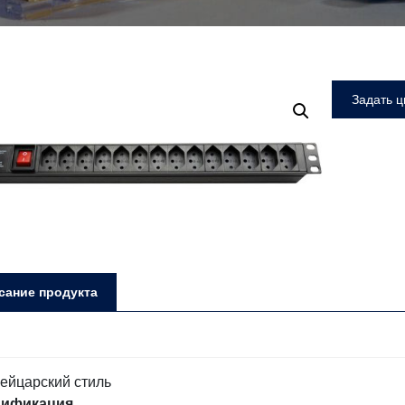
Задать ц
сание продукта
цификация