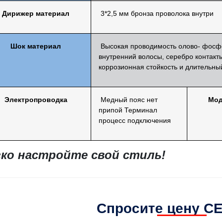
Дирижер
материал
3*2,5 мм
бронза
проволока
внутри
Шок
материал
Высокая проводимость
олово-
фосф
внутренний
волосы,
серебро
контакт
коррозионная стойкость
и длительны
Электропроводка
Медный пояс
нет
Мод
припой
Терминал
процесс подключения
гко настройте свой стиль!
Спросите цену С