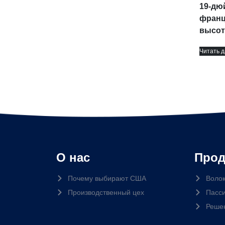
19-дю
франц
высот
Читать 
О нас
Прод
Почему выбирают США
Волок
Производственный цех
Пасси
Реше