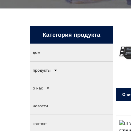
Категория продукта
дом
продукты
о нас
Опи
новости
контакт
Спе