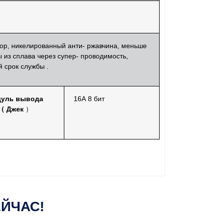
ор,
никелированный
анти-
ржавчина, меньше
ы из сплава
через
супер-
проводимость,
й срок службы
.
уль вывода
16А 8 бит
（
Джек
）
ЕЙЧАС!