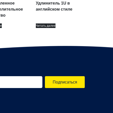
ленное
Удлинитель 1U в
елительное
английском стиле
тво
е
Читать далее
Подписаться