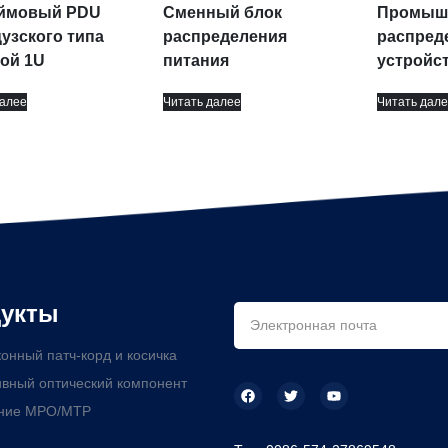
ймовый PDU
Сменный блок
Промыш
узского типа
распределения
распред
ой 1U
питания
устройс
далее
Читать далее
Читать дале
укты
онный патч-корд и косичка
вный оптический компонент
ние MPO/MTP