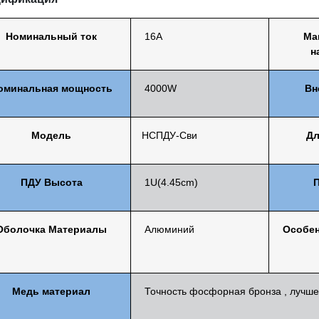
Номинальный ток
16A
Ма
н
оминальная мощность
4000W
Вн
Модель
НСПДУ-Сви
Дл
ПДУ
Высота
1U(4.45cm)
Оболочка
Материалы
Алюминий
Особен
Медь
материал
Точность
фосфорная бронза
,
лучше