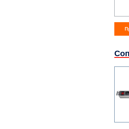
П
Соп