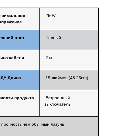
ксимальное
250V
апряжение
ешний цвет
Черный
ина кабеля
2 м
ПДУ
Длина
19 дюймов
(48.26cm)
ности продукта
Встроенный
выключатель
прочность
чем обычный
латунь