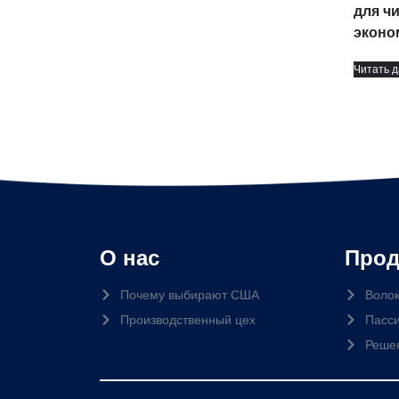
для ч
эконо
Читать 
О нас
Прод
Почему выбирают США
Волок
Производственный цех
Пасси
Реше