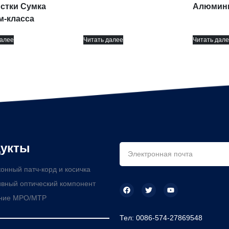
истки Сумка
Алюмини
м-класса
далее
Читать далее
Читать дале
укты
онный патч-корд и косичка
вный оптический компонент
ние MPO/MTP
Тел: 0086-574-27869548