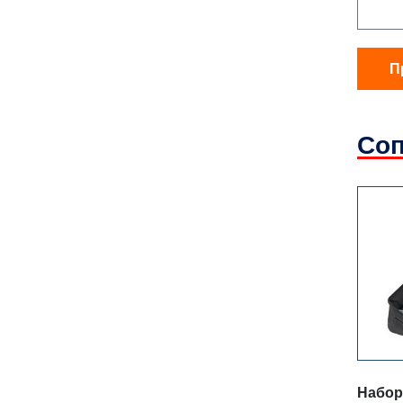
П
Соп
Набор