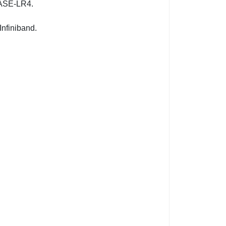
BASE-LR4.
finiband.