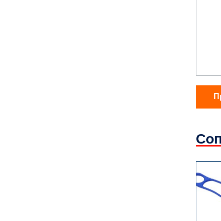
П
Соп