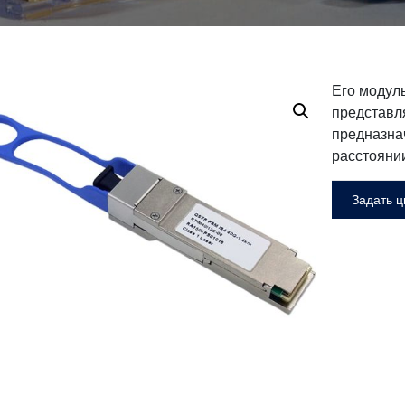
Его модул
представл
предназна
расстоянии
Задать ц