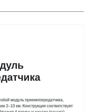
дуль
едатчика
собой модуль приемопередатчика,
и 2–10 км. Конструкция соответствует
разует 4 входных канала (канала)