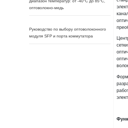
диапазон температур: от -40°C до 85°C,
элект
оптоволокно-медь
канал
опти
прео
Руководство по выбору оптоволоконного
модуля SFP и порта коммутатора
Цент
сетк
опти
опти
воло
Форм
разр
рабо
элек
Фун