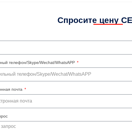
Спросите цену С
ный телефон/Skype/Wechat/WhatsAPP
онная почта
прос