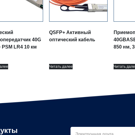
еский
QSFP+ Активный
Приемоп
опередатчик 40G
оптический кабель
40GBASE
 PSM LR4 10 км
850 нм, 
далее
Читать далее
Читать дале
укты