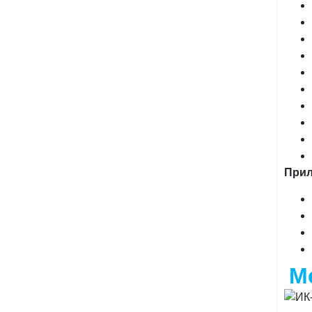
При
М