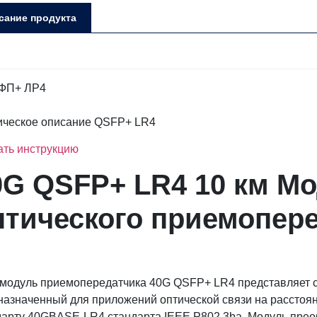
сание продукта
ическое описание QSFP+ LR4
ать инструкцию
0G QSFP+ LR4 10 км
Мо
птического приемопер
 модуль приемопередатчика 40G QSFP+ LR4 представляет 
назначенный для приложений оптической связи на расстояни
дарту 40GBASE-LR4 стандарта IEEE P802.3ba. Модуль преоб