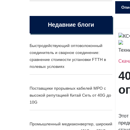
Опи
Недавние блоги
Быстродействующий оптоволоконный
Техн
соединитель и сварное соединение:
сравнение стоимости установки FTTH в
Скач
полевых условиях
4
о
Поставщики прорывных кабелей MPO с
высокой репутацией Китай Сеть от 40G до
10G
Этот
пред
Промышленный медиаконвертер, широкий
стан