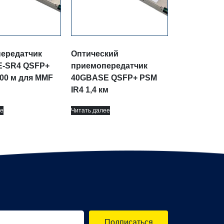
ередатчик
Оптический
-SR4 QSFP+
приемопередатчик
300 м для MMF
40GBASE QSFP+ PSM
IR4 1,4 км
е
Читать далее
Подписаться