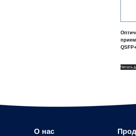
Оптич
прием
QSFP+
Читать 
О нас
Прод