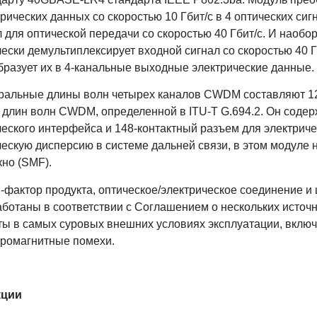
рических данных со скоростью 10 Гбит/с в 4 оптических си
 для оптической передачи со скоростью 40 Гбит/с. И наобо
чески демультиплексирует входной сигнал со скоростью 40 
бразует их в 4-канальные выходные электрические данные.
ральные длины волн четырех каналов CWDM составляют 127
и длин волн CWDM, определенной в ITU-T G.694.2. Он соде
ческого интерфейса и 148-контактный разъем для электрич
ческую дисперсию в системе дальней связи, в этом модуле
кно (SMF).
-фактор продукта, оптическое/электрическое соединение и
аботаны в соответствии с Соглашением о нескольких источ
ты в самых суровых внешних условиях эксплуатации, включ
тромагнитные помехи.
кции