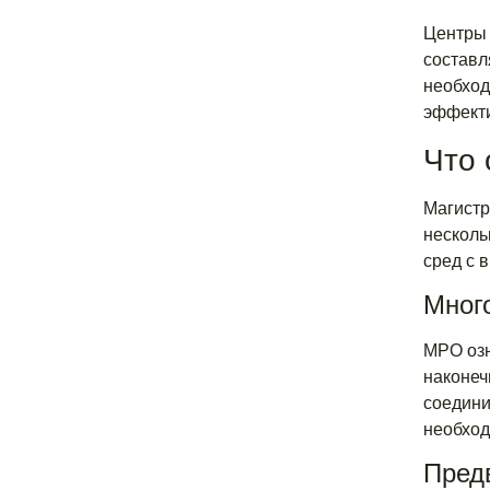
Центры 
составл
необход
эффекти
Что 
Магистр
несколь
сред с 
Мног
MPO озн
наконеч
соедини
необход
Пред