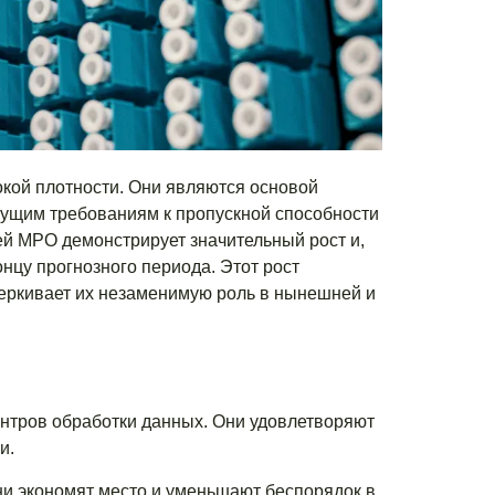
кой плотности. Они являются основой
тущим требованиям к пропускной способности
й MPO демонстрирует значительный рост и,
онцу прогнозного периода. Этот рост
черкивает их незаменимую роль в нынешней и
тров обработки данных. Они удовлетворяют
и.
и экономят место и уменьшают беспорядок в