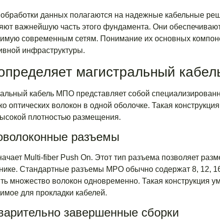
обработки данных полагаются на надежные кабельные ре
яют важнейшую часть этого фундамента. Они обеспечивают
имую современным сетям. Понимание их основных компоне
вной инфраструктуры.
определяет магистральный кабе
альный кабель МПО представляет собой специализированн
ко оптических волокон в одной оболочке. Такая конструкц
высокой плотностью размещения.
оволоконные разъемы
ачает Multi-fiber Push On. Этот тип разъема позволяет раз
нике. Стандартные разъемы MPO обычно содержат 8, 12, 16
ть множество волокон одновременно. Такая конструкция у
имое для прокладки кабелей.
варительно завершенные сборки