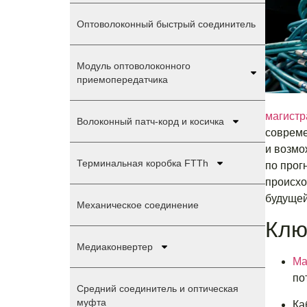
Оптоволоконный быстрый соединитель
Модуль оптоволоконного
приемопередатчика
магист
Волоконный патч-корд и косичка
совреме
и возмо
Терминальная коробка FTTh
по прог
происхо
будущей
Механическое соединение
Клю
Медиаконвертер
Ма
по
Средний соединитель и оптическая
муфта
Ка