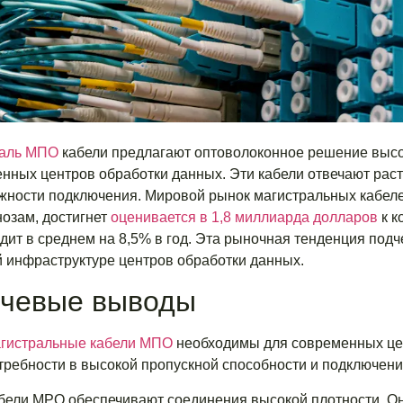
раль МПО
кабели предлагают оптоволоконное решение высо
нных центров обработки данных. Эти кабели отвечают рас
жности подключения. Мировой рынок магистральных кабеле
нозам, достигнет
оценивается в 1,8 миллиарда долларов
к к
дит в среднем на 8,5% в год. Эта рыночная тенденция под
 инфраструктуре центров обработки данных.
чевые выводы
гистральные кабели МПО
необходимы для современных цен
требности в высокой пропускной способности и подключени
бели MPO обеспечивают соединения высокой плотности. Он