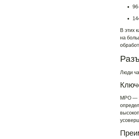
96
14
В этих 
на боль
обработ
Раз
Люди ча
Ключ
MPO — э
определ
высокоп
усоверш
Преи