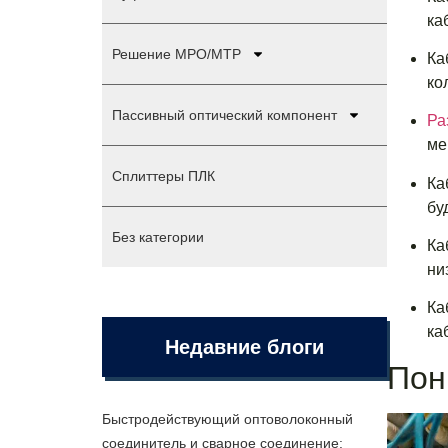
ка
Решение MPO/MTP
Ка
ко
Пассивный оптический компонент
Ра
ме
Сплиттеры ПЛК
Ка
бу
Без категории
Ка
ни
Ка
ка
Недавние блоги
Пон
Быстродействующий оптоволоконный
соединитель и сварное соединение: