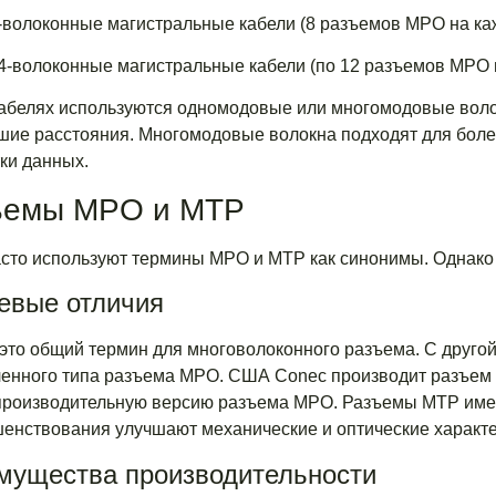
-волоконные магистральные кабели (8 разъемов MPO на ка
4-волоконные магистральные кабели (по 12 разъемов MPO 
кабелях используются одномодовые или многомодовые вол
шие расстояния. Многомодовые волокна подходят для более
ки данных.
ъемы MPO и MTP
сто используют термины MPO и MTP как синонимы. Однако
евые отличия
то общий термин для многоволоконного разъема. С другой
енного типа разъема MPO. США Conec производит разъем 
роизводительную версию разъема MPO. Разъемы MTP имею
енствования улучшают механические и оптические характе
мущества производительности