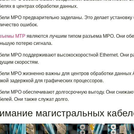
белях в центрах обработки данных.
бели MPO предварительно заделаны. Это делает установку 
личество ошибок.
зъемы МТР
являются лучшим типом разъема MPO. Они обе
ньшую потерю сигнала.
бели MPO поддерживают высокоскоростной Ethernet. Они ра
дущим скоростям.
бели MPO жизненно важны для центров обработки данных A
зкой задержкой для графических процессоров.
бели MPO обеспечивают долгосрочную выгоду. Они снижают
белей. Они также служат долго.
имание магистральных кабел