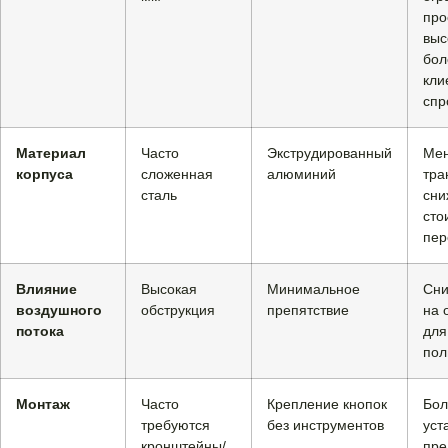
про
выс
бол
кли
спр
Материал
Часто
Экструдированный
Мен
корпуса
сложенная
алюминий
тра
сталь
сни
сто
пер
Влияние
Высокая
Минимальное
Сни
воздушного
обструкция
препятствие
на 
потока
для
пол
Монтаж
Часто
Крепление кнопок
Бол
требуются
без инструментов
уст
кронштейны/
пре