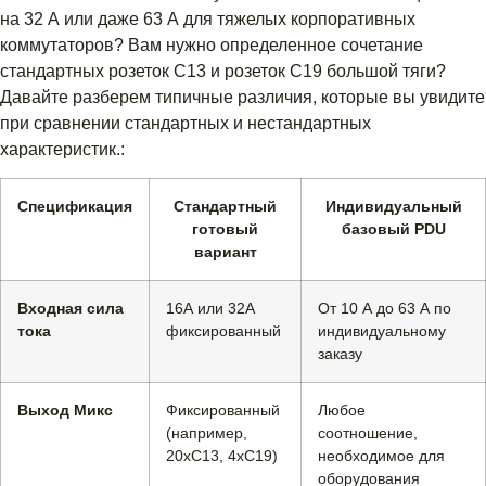
на 32 А или даже 63 А для тяжелых корпоративных
коммутаторов? Вам нужно определенное сочетание
стандартных розеток C13 и розеток C19 большой тяги?
Давайте разберем типичные различия, которые вы увидите
при сравнении стандартных и нестандартных
характеристик.:
Спецификация
Стандартный
Индивидуальный
готовый
базовый PDU
вариант
Входная сила
16А или 32А
От 10 А до 63 А по
тока
фиксированный
индивидуальному
заказу
Выход Микс
Фиксированный
Любое
(например,
соотношение,
20xC13, 4xC19)
необходимое для
оборудования