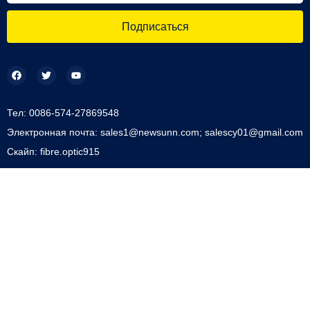
Подписаться
Тел: 0086-574-27869548
Электронная почта: sales1@newsunn.com; salescy01@gmail.com
Скайп: fibre.optic915