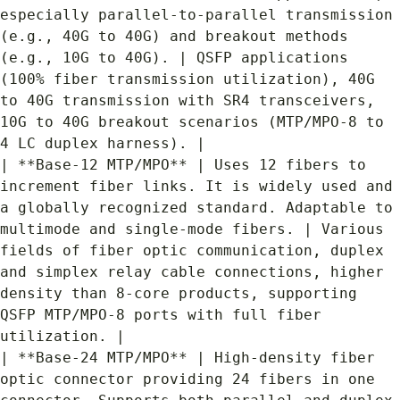
especially parallel-to-parallel transmission 
(e.g., 40G to 40G) and breakout methods 
(e.g., 10G to 40G). | QSFP applications 
(100% fiber transmission utilization), 40G 
to 40G transmission with SR4 transceivers, 
10G to 40G breakout scenarios (MTP/MPO-8 to 
4 LC duplex harness). |
| **Base-12 MTP/MPO** | Uses 12 fibers to 
increment fiber links. It is widely used and 
a globally recognized standard. Adaptable to 
multimode and single-mode fibers. | Various 
fields of fiber optic communication, duplex 
and simplex relay cable connections, higher 
density than 8-core products, supporting 
QSFP MTP/MPO-8 ports with full fiber 
utilization. |
| **Base-24 MTP/MPO** | High-density fiber 
optic connector providing 24 fibers in one 