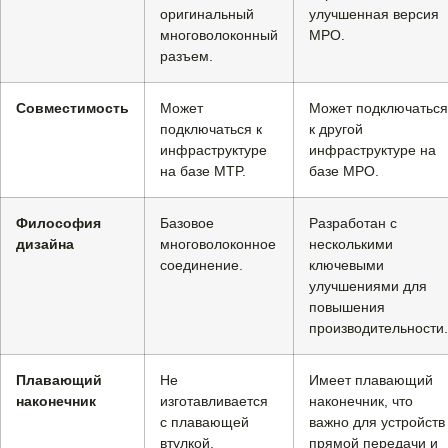
оригинальный
улучшенная версия
многоволоконный
MPO.
разъем.
Совместимость
Может
Может подключаться
подключаться к
к другой
инфраструктуре
инфраструктуре на
на базе MTP.
базе MPO.
Философия
Базовое
Разработан с
дизайна
многоволоконное
несколькими
соединение.
ключевыми
улучшениями для
повышения
производительности.
Плавающий
Не
Имеет плавающий
наконечник
изготавливается
наконечник, что
с плавающей
важно для устройств
втулкой.
прямой передачи и