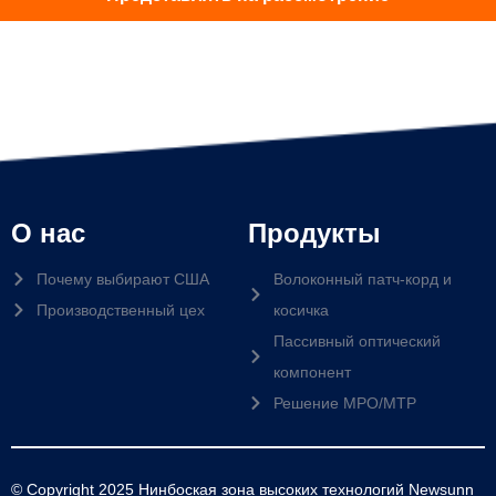
О нас
Продукты
Почему выбирают США
Волоконный патч-корд и
Производственный цех
косичка
Пассивный оптический
компонент
Решение MPO/MTP
© Copyright 2025 Нинбоская зона высоких технологий Newsunn