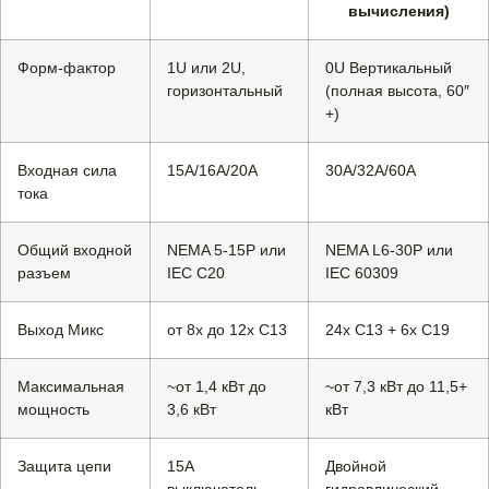
вычисления)
Форм-фактор
1U или 2U,
0U Вертикальный
горизонтальный
(полная высота, 60″
+)
Входная сила
15А/16А/20А
30А/32А/60А
тока
Общий входной
NEMA 5-15P или
NEMA L6-30P или
разъем
IEC C20
IEC 60309
Выход Микс
от 8x до 12x C13
24x C13 + 6x C19
Максимальная
~от 1,4 кВт до
~от 7,3 кВт до 11,5+
мощность
3,6 кВт
кВт
Защита цепи
15А
Двойной