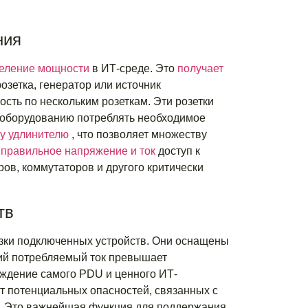
ния
еление мощности
в ИТ-среде. Это
получает
озетка, генератор или источник
сть по нескольким розеткам. Эти розетки
Т-оборудованию потреблять необходимое
му удлинителю
, что позволяет множеству
 правильное напряжение и ток
доступ к
ов, коммутаторов и другого критически
тв
зки подключенных устройств. Они оснащены
ий потребляемый ток превышает
ждение самого PDU и ценного ИТ-
от потенциальных опасностей, связанных с
ия. Это важнейшая функция для поддержания