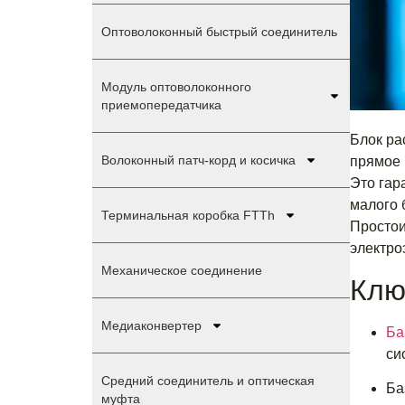
Оптоволоконный быстрый соединитель
Модуль оптоволоконного
приемопередатчика
Блок ра
Волоконный патч-корд и косичка
прямое 
Это гар
малого 
Терминальная коробка FTTh
Простои
электро
Механическое соединение
Клю
Медиаконвертер
Ба
си
Средний соединитель и оптическая
Ба
муфта