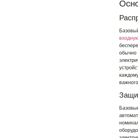
Осно
Расп
Базовы
входную
беспере
обычно 
электри
устройс
каждому
важного
Защи
Базовые
автомат
номинал
оборудо
электри