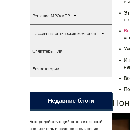
вы
Эт
Решение MPO/MTP
по
Вы
Пассивный оптический компонент
ус
Уч
Сплиттеры ПЛК
Ищ
на
Без категории
Вс
По
Пон
Недавние блоги
Быстродействующий оптоволоконный
соединитель и сварное соединение: