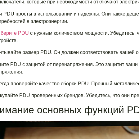
ключатели, которые при необходимости отключают электрич
и PDU просты в использовании и надежны. Они также деш
требностей в электроэнергии.
берите PDU
с нужным количеством мощности. Убедитесь, ч
тройств.
итывайте размер PDU. Он должен соответствовать вашей се
ите PDU с защитой от перенапряжения. Это защитит ваши 
пряжения.
егда проверяйте качество сборки PDU. Прочный металличес
купайте PDU проверенных брендов. Убедитесь, что они пре
имание основных функций P