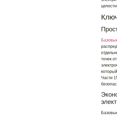
целостн
Ключ
Прос
Базовы
распред
отдельн
точек о
электро
который
Части 1
безопас
Экон
элек
Базовые