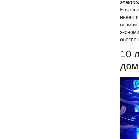
электро
Базовые
инвести
возможн
экономи
обеспеч
10 
дом