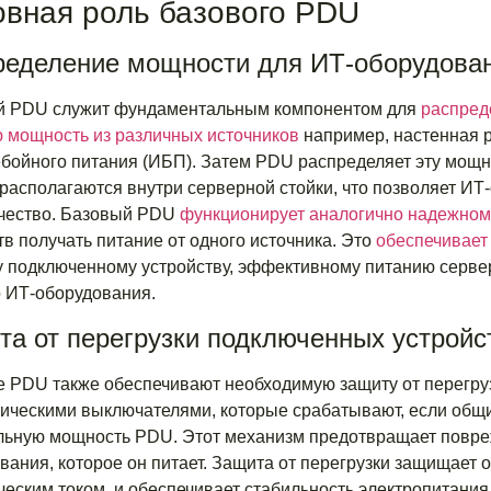
вная роль базового PDU
ределение мощности для ИТ-оборудова
й PDU служит фундаментальным компонентом для
распред
 мощность из различных источников
например, настенная р
бойного питания (ИБП). Затем PDU распределяет эту мощно
располагаются внутри серверной стойки, что позволяет И
чество. Базовый PDU
функционирует аналогично надежно
тв получать питание от одного источника. Это
обеспечивает
 подключенному устройству, эффективному питанию сервер
 ИТ-оборудования.
та от перегрузки подключенных устройс
 PDU также обеспечивают необходимую защиту от перегру
ическими выключателями, которые срабатывают, если общ
ьную мощность PDU. Этот механизм предотвращает повре
вания, которое он питает. Защита от перегрузки защищает 
ческим током, и обеспечивает стабильность электропитан