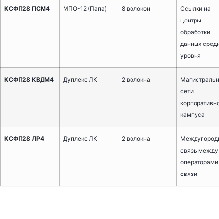
КСФП28 ПСМ4
МПО-12 (Папа)
8 волокон
Ссылки на
центры
обработки
данных сред
уровня
КСФП28 КВДМ4
Дуплекс ЛК
2 волокна
Магистраль
сети
корпоративн
кампуса
КСФП28 ЛР4
Дуплекс ЛК
2 волокна
Междугород
связь между
операторами
связи