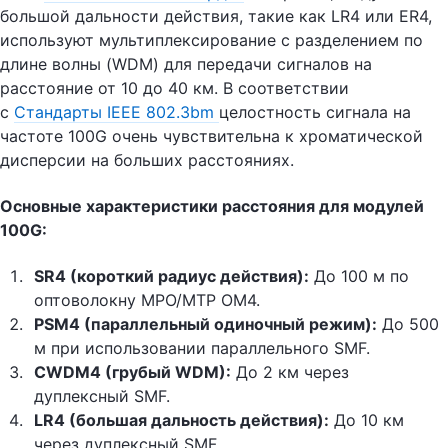
большой дальности действия, такие как LR4 или ER4,
используют мультиплексирование с разделением по
длине волны (WDM) для передачи сигналов на
расстояние от 10 до 40 км. В соответствии
с
Стандарты IEEE 802.3bm
целостность сигнала на
частоте 100G очень чувствительна к хроматической
дисперсии на больших расстояниях.
Основные характеристики расстояния для модулей
100G:
SR4 (короткий радиус действия):
До 100 м по
оптоволокну MPO/MTP OM4.
PSM4 (параллельный одиночный режим):
До 500
м при использовании параллельного SMF.
CWDM4 (грубый WDM):
До 2 км через
дуплексный SMF.
LR4 (большая дальность действия):
До 10 км
через дуплексный SMF.