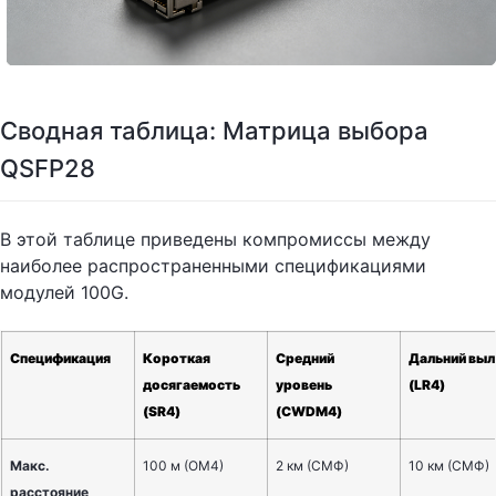
Сводная таблица: Матрица выбора
QSFP28
В этой таблице приведены компромиссы между
наиболее распространенными спецификациями
модулей 100G.
Спецификация
Короткая
Средний
Дальний выл
досягаемость
уровень
(LR4)
(SR4)
(CWDM4)
Макс.
100 м (ОМ4)
2 км (СМФ)
10 км (СМФ)
расстояние