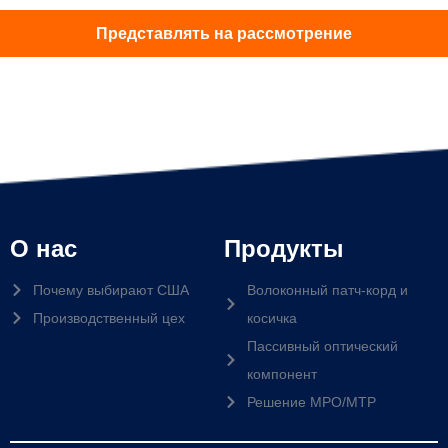
Представлять на рассмотрение
О нас
Продукты
Почему выбирают США
Волоконный патч-корд и
Производственный цех
косичка
Пассивный оптический
компонент
Решение MPO/MTP