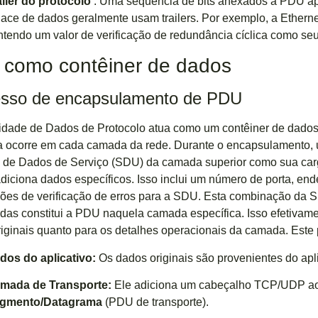
ailer do protocolo
: Uma sequência de bits anexados à PDU apó
lace de dados geralmente usam trailers. Por exemplo, a Etherne
ntendo um valor de verificação de redundância cíclica como seu 
como contêiner de dados
sso de encapsulamento de PDU
dade de Dados de Protocolo atua como um contêiner de dados
 ocorre em cada camada da rede. Durante o encapsulamento, um
 de Dados de Serviço (SDU) da camada superior como sua carg
 adiciona dados específicos. Isso inclui um número de porta, end
ões de verificação de erros para a SDU. Esta combinação da S
das constitui a PDU naquela camada específica. Isso efetivame
iginais quanto para os detalhes operacionais da camada. Este
dos do aplicativo:
Os dados originais são provenientes do apli
mada de Transporte:
Ele adiciona um cabeçalho TCP/UDP ao
gmento/Datagrama
(PDU de transporte).