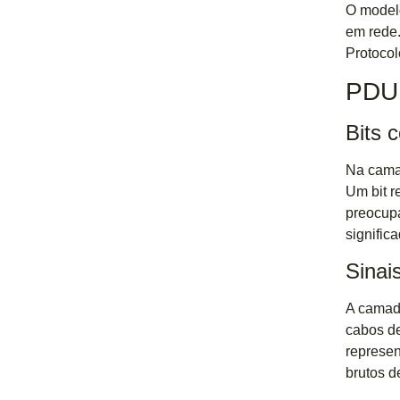
O modelo
em rede
Protoco
PDU 
Bits 
Na cama
Um bit r
preocupa
signific
Sinai
A camada
cabos de
represen
brutos d