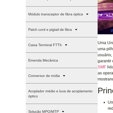
Módulo transceptor de fibra óptica
Patch cord e pigtail de fibra
Uma Uni
Caixa Terminal FTTh
uma pilh
usuário,
Emenda Mecânica
garantir
SMF
lid
as opera
Conversor de mídia
mostrand
Prin
Acoplador médio e luva de acoplamento
óptico
Um
re
Solução MPO/MTP