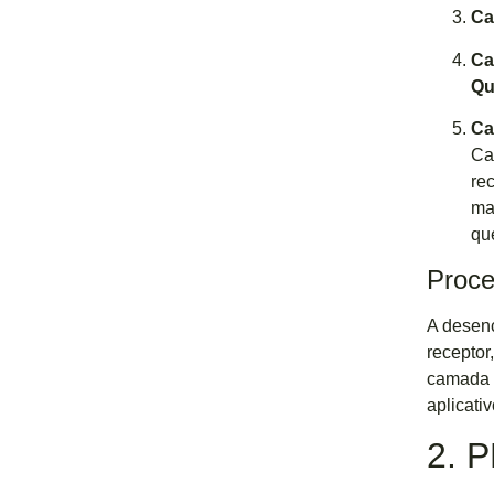
Ca
Ca
Qu
Ca
Ca
re
ma
qu
Proc
A desenc
receptor
camada a
aplicati
2. 