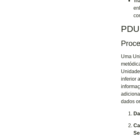
Tr
en
co
PDU 
Proce
Uma Uni
metódica
Unidade
inferior
informaç
adiciona
dados or
Da
Ca
Se