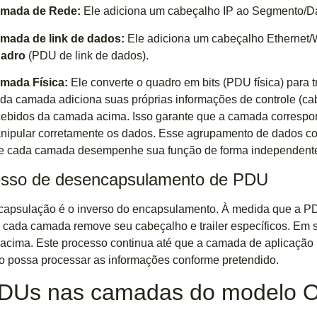
mada de Rede:
Ele adiciona um cabeçalho IP ao Segmento/D
mada de link de dados:
Ele adiciona um cabeçalho Ethernet/W
adro
(PDU de link de dados).
mada Física:
Ele converte o quadro em bits (PDU física) para 
da camada adiciona suas próprias informações de controle (cabe
cebidos da camada acima. Isso garante que a camada correspo
nipular corretamente os dados. Esse agrupamento de dados co
e cada camada desempenhe sua função de forma independent
esso de desencapsulamento de PDU
apsulação é o inverso do encapsulamento. À medida que a PDU
, cada camada remove seu cabeçalho e trailer específicos. Em 
cima. Este processo continua até que a camada de aplicação r
vo possa processar as informações conforme pretendido.
PDUs nas camadas do modelo 