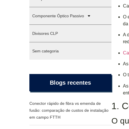
Ca
Componente Óptico Passivo
O 
da
Divisores CLP
A 
re
Sem categoria
Ca
As
O 
Blogs recentes
As
ent
1. 
Conector rápido de fibra vs emenda de
fusão: comparação de custos de instalação
em campo FTTH
O q