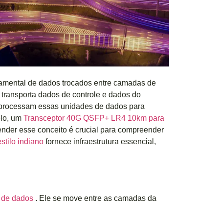
amental de dados trocados entre camadas de
 transporta dados de controle e dados do
e processam essas unidades de dados para
plo, um
Transceptor 40G QSFP+ LR4 10km para
nder esse conceito é crucial para compreender
stilo indiano
fornece infraestrutura essencial,
a de dados
. Ele se move entre as camadas da