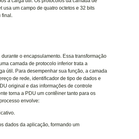
s a carga útil. Os protocolos da camada de
t usa um campo de quatro octetos e 32 bits
final.
 durante o encapsulamento. Essa transformação
a camada de protocolo inferior trata a
a útil. Para desempenhar sua função, a camada
ereço de rede, identificador de tipo de dados e
DU original e das informações de controle
nte torna a PDU um contêiner tanto para os
 processo envolve:
cativo.
s dados da aplicação, formando um