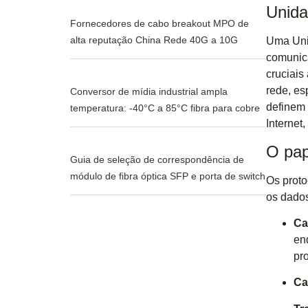
Unida
Fornecedores de cabo breakout MPO de
alta reputação China Rede 40G a 10G
Uma Uni
comunic
cruciais
rede, e
Conversor de mídia industrial ampla
definem 
temperatura: -40°C a 85°C fibra para cobre
Internet
O pap
Guia de seleção de correspondência de
módulo de fibra óptica SFP e porta de switch
Os proto
os dados
Ca
en
pro
Ca