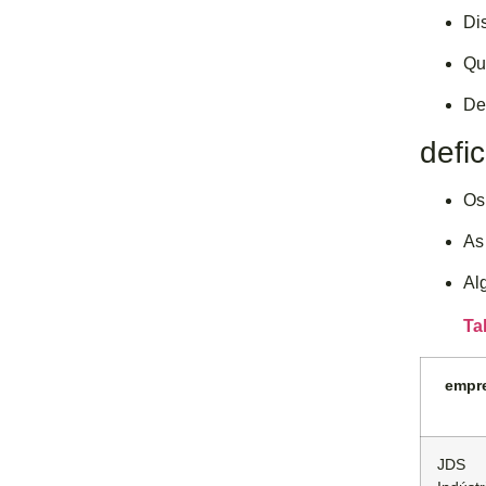
Di
Qu
De
defic
Os
As
Al
Ta
empr
JDS