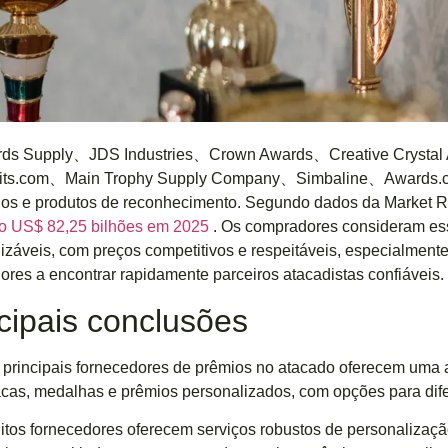
ds Supply、JDS Industries、Crown Awards、Creative Crysta
its.com、Main Trophy Supply Company、Simbaline、Awards.
os e produtos de reconhecimento. Segundo dados da Market Re
do US$ 82,25 bilhões em 2025
. Os compradores consideram ess
izáveis, com preços competitivos e respeitáveis, especialment
res a encontrar rapidamente parceiros atacadistas confiáveis.
cipais conclusões
 principais fornecedores de prêmios no atacado oferecem uma a
acas, medalhas e prêmios personalizados, com opções para dife
itos fornecedores oferecem serviços robustos de personalizaçã