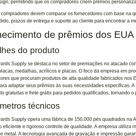
sign, permitindo que os compradores criem prêmios personali
 compradores devem comparar os fornecedores com base na qu
dido, prazos de entrega e suporte ao cliente para encontrar a
necimento de prêmios dos EUA
lhes do produto
ards Supply se destaca no setor de premiações no atacado co
 placas, medalhas, acrílicos e placas. O foco da empresa em pr
res que procuram produtos de alta qualidade fabricados nos E
ara adaptar seus prêmios às suas necessidades específicas. A
o gratuitas e frete grátis para pedidos qualificados, tornando o
metros técnicos
rds Supply opera uma fábrica de 150.000 pés quadrados na Amé
 eficiente e rigoroso controle de qualidade. A empresa utiliza ma
e metal. A tecnologia avançada de gravação e impressão gara