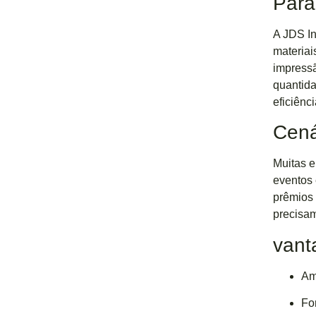
Parâ
A JDS In
materiai
impressã
quantida
eficiênc
Cená
Muitas e
eventos 
prêmios
precisam
van
Am
Fo