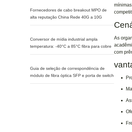
mínimas 
Fornecedores de cabo breakout MPO de
competit
alta reputação China Rede 40G a 10G
Cená
As organ
Conversor de mídia industrial ampla
acadêmic
temperatura: -40°C a 85°C fibra para cobre
com prêm
van
Guia de seleção de correspondência de
módulo de fibra óptica SFP e porta de switch
Pr
Ma
As
Of
Fr