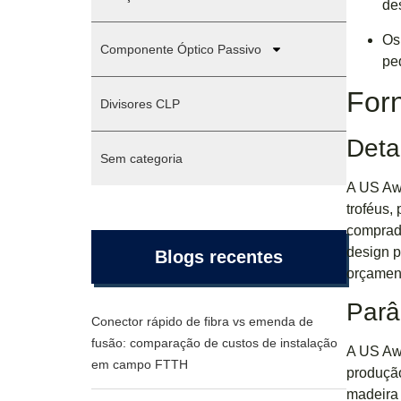
de
Os
Componente Óptico Passivo
pe
For
Divisores CLP
Deta
Sem categoria
A US Aw
troféus,
comprado
design p
Blogs recentes
orçament
Parâ
Conector rápido de fibra vs emenda de
fusão: comparação de custos de instalação
A US Awa
em campo FTTH
produção
madeira 