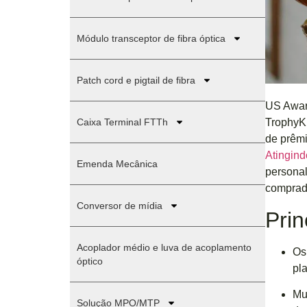
Módulo transceptor de fibra óptica
Patch cord e pigtail de fibra
US Awar
Caixa Terminal FTTh
TrophyK
de prêmi
Atingin
Emenda Mecânica
personal
comprado
Conversor de mídia
Prin
Acoplador médio e luva de acoplamento
Os
óptico
pl
Mu
Solução MPO/MTP