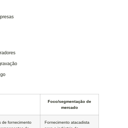
mpresas
pradores
gravação
ngo
Foco/segmentação de
mercado
s de fornecimento
Fornecimento atacadista