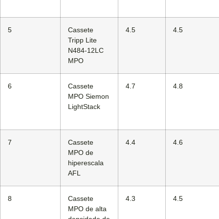
5
Cassete
4.5
4.5
Tripp Lite
N484-12LC
MPO
6
Cassete
4.7
4.8
MPO Siemon
LightStack
7
Cassete
4.4
4.6
MPO de
hiperescala
AFL
8
Cassete
4.3
4.5
MPO de alta
densidade de