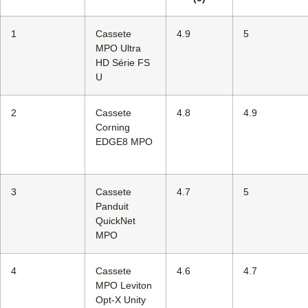
1
Cassete
4.9
5
MPO Ultra
HD Série FS
U
2
Cassete
4.8
4.9
Corning
EDGE8 MPO
3
Cassete
4.7
5
Panduit
QuickNet
MPO
4
Cassete
4.6
4.7
MPO Leviton
Opt-X Unity