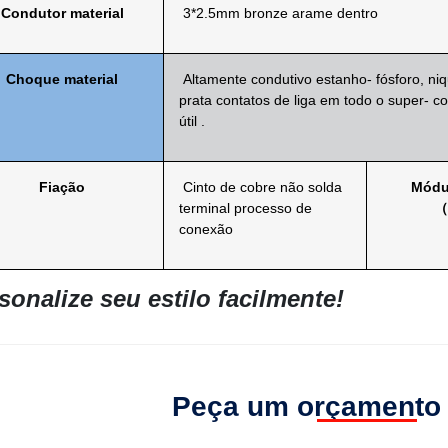
Condutor
material
3*2.5mm
bronze
arame
dentro
Choque
material
Altamente condutivo
estanho-
fósforo,
ni
prata
contatos de liga
em todo o
super-
co
útil
.
Fiação
Cinto de cobre
não
solda
Módu
terminal
processo de
conexão
sonalize seu estilo facilmente!
Peça um orçamento