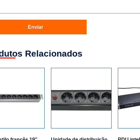
Enviar
dutos Relacionados
tilo francês 19″
Unidade de distribuição
PDU intel