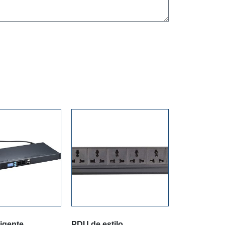
igente
PDU de estilo