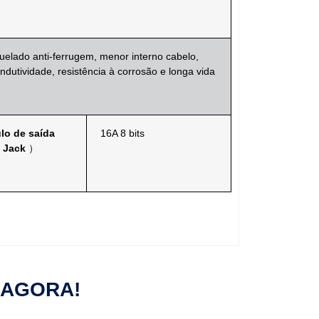
quelado
anti-
ferrugem, menor
interno
cabelo,
ndutividade, resistência à corrosão
e longa vida
lo de saída
16A 8 bits
（
Jack
）
 AGORA!