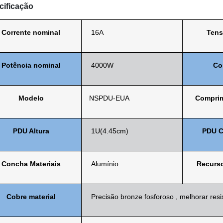
cificação
Corrente nominal
16A
Tens
Potência nominal
4000W
Cor
Modelo
NSPDU-EUA
Comprim
PDU
Altura
1U(4.45cm)
PDU
C
Concha
Materiais
Alumínio
Recurs
Cobre
material
Precisão
bronze fosforoso
,
melhorar
resi