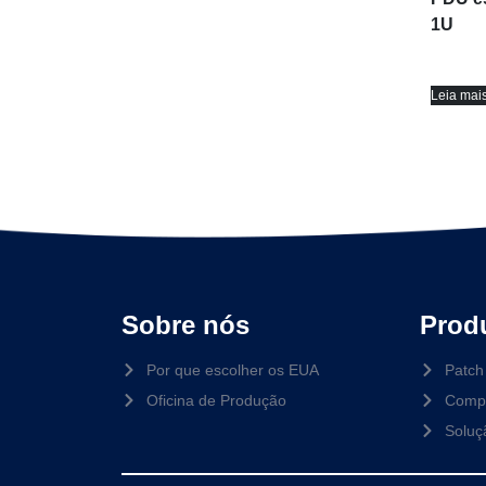
1U
Leia mai
Sobre nós
Prod
Por que escolher os EUA
Patch 
Oficina de Produção
Compo
Solu