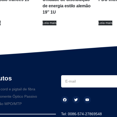
de energia estilo alemão
19″ 1U
s
Leia mais
Leia mais
utos
cord e pigtail de fibra
nente Óptico Passivo
ção MPO/MTP
Tel: 0086-574-27869548