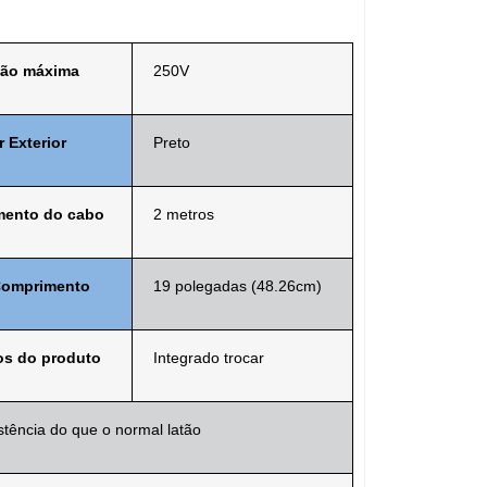
ão máxima
250V
 Exterior
Preto
ento do cabo
2 metros
omprimento
19 polegadas
(48.26cm)
os do produto
Integrado
trocar
stência
do que o normal
latão