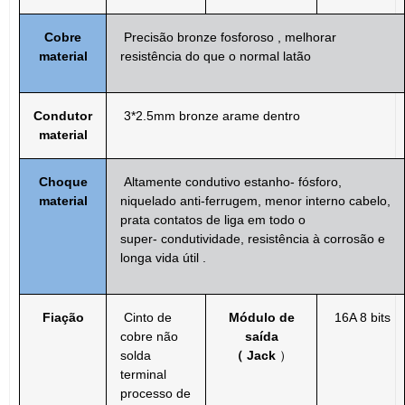
Cobre
Precisão
bronze fosforoso
,
melhorar
material
resistência
do que o normal
latão
Condutor
3*2.5mm
bronze
arame
dentro
material
Choque
Altamente condutivo
estanho-
fósforo,
material
niquelado
anti-
ferrugem, menor
interno
cabelo,
prata
contatos de liga
em todo o
super-
condutividade, resistência à corrosão
e
longa vida útil
.
Fiação
Cinto de
Módulo de
16A 8 bits
cobre
não
saída
solda
（
Jack
）
terminal
processo de