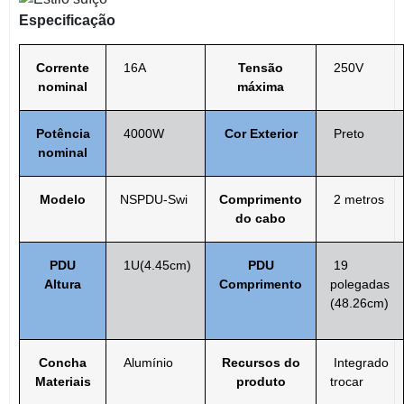
Especificação
Corrente
16A
Tensão
250V
nominal
máxima
Potência
4000W
Cor Exterior
Preto
nominal
Modelo
NSPDU-Swi
Comprimento
2 metros
do cabo
PDU
1U(4.45cm)
PDU
19
Altura
Comprimento
polegadas
(48.26cm)
Concha
Alumínio
Recursos do
Integrado
Materiais
produto
trocar