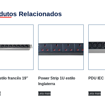
dutos Relacionados
tilo francês 19″
Power Strip 1U estilo
PDU IEC
Inglaterra
s
Leia mais
Leia mais