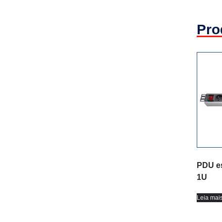
Pro
PDU es
1U
Leia mai