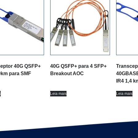
ceptor 40G QSFP+
40G QSFP+ para 4 SFP+
Transcep
0km para SMF
Breakout AOC
40GBASE
IR4 1,4 k
s
Leia mais
Leia mais