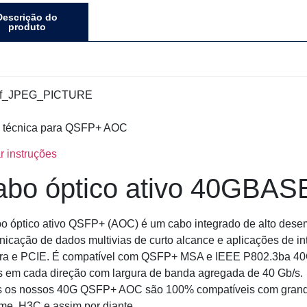
Descrição do
produto
a técnica para QSFP+ AOC
r instruções
abo óptico ativo 40GBA
o óptico ativo QSFP+ (AOC) é um cabo integrado de alto des
icação de dados multivias de curto alcance e aplicações de in
bra e PCIE. É compatível com QSFP+ MSA e IEEE P802.3ba 40G
 em cada direção com largura de banda agregada de 40 Gb/s.
 os nossos 40G QSFP+ AOC são 100% compatíveis com grande
me, H3C e assim por diante.