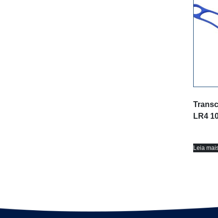
Trans
LR4 1
Leia mai