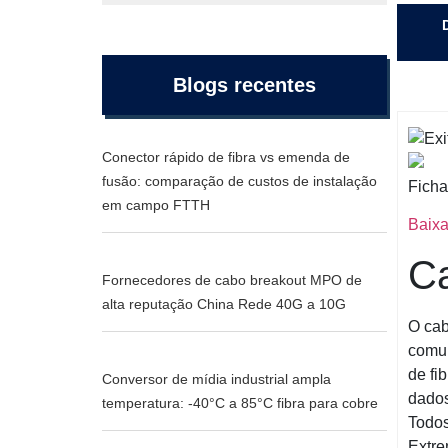
Blogs recentes
Conector rápido de fibra vs emenda de
fusão: comparação de custos de instalação
Fich
em campo FTTH
Baixa
C
Fornecedores de cabo breakout MPO de
alta reputação China Rede 40G a 10G
O cab
comun
de fi
Conversor de mídia industrial ampla
dados
temperatura: -40°C a 85°C fibra para cobre
Todos
Extre