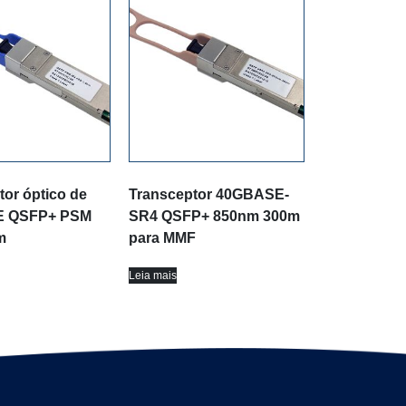
tor óptico de
Transceptor 40GBASE-
 QSFP+ PSM
SR4 QSFP+ 850nm 300m
m
para MMF
Leia mais