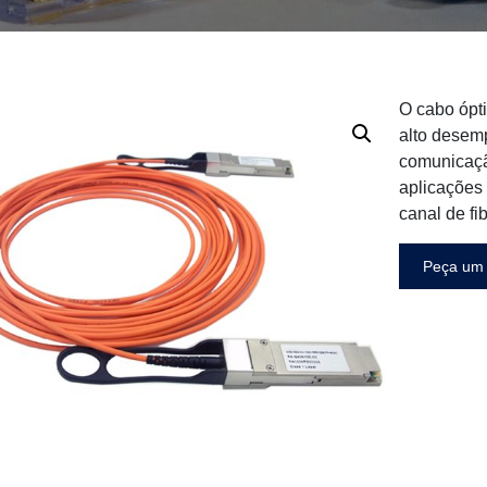
O cabo ópt
alto desem
comunicaçã
aplicações 
canal de fi
Peça um