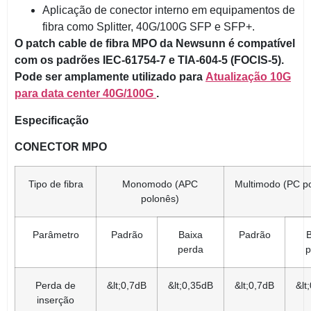
Aplicação de conector interno em equipamentos de
fibra como Splitter, 40G/100G SFP e SFP+.
O patch cable de fibra MPO da Newsunn é compatível
com os padrões IEC-61754-7 e TIA-604-5 (FOCIS-5).
Pode ser amplamente utilizado para
Atualização 10G
para data center 40G/100G
.
Especificação
CONECTOR MPO
Tipo de fibra
Monomodo (APC
Multimodo (PC p
polonês)
Parâmetro
Padrão
Baixa
Padrão
B
perda
p
Perda de
&lt;0,7dB
&lt;0,35dB
&lt;0,7dB
&lt
inserção