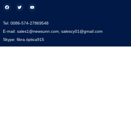
Tel: 0086-574-27869548
E-mail: sales1@newsunn.com; salescy01@gmail.com
Skype: fibra.óptica915