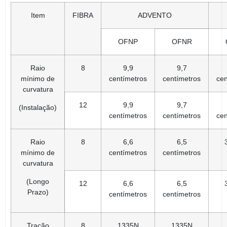
Item
FIBRA
ADVENTO
OFNP
OFNR
Raio
8
9,9
9,7
mínimo de
centímetros
centímetros
cen
curvatura
12
9,9
9,7
(Instalação)
centímetros
centímetros
cen
Raio
8
6,6
6,5
mínimo de
centímetros
centímetros
curvatura
(Longo
12
6,6
6,5
Prazo)
centímetros
centímetros
Tração
8
1335N
1335N