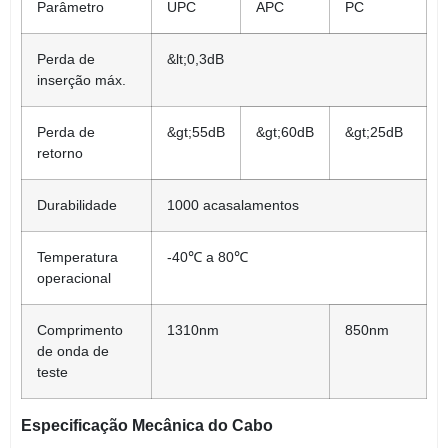
Parâmetro
UPC
APC
PC
Perda de
&lt;0,3dB
inserção máx.
Perda de
&gt;55dB
&gt;60dB
&gt;25dB
retorno
Durabilidade
1000 acasalamentos
Temperatura
-40℃ a 80℃
operacional
Comprimento
1310nm
850nm
de onda de
teste
Especificação Mecânica do Cabo