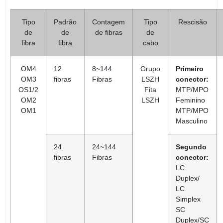
Tipo
Padrão
Contagem
Tipo
Rescisão
de
de
de fibras
de
fibra
fibra
cabo
OM4
12
8~144
Grupo
Primeiro
OM3
fibras
Fibras
LSZH
conector:
OS1/2
Fita
MTP/MPO
OM2
LSZH
Feminino
OM1
MTP/MPO
Masculino
24
24~144
Segundo
fibras
Fibras
conector:
LC
Duplex/
LC
Simplex
SC
Duplex/SC