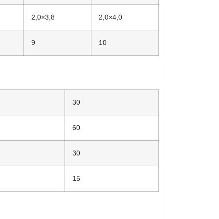
2,0×3,8
2,0×4,0
9
10
30
60
30
15