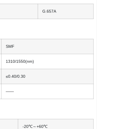
G.657A
SMF
1310/1550(nm)
≤0.40/0.30
——
-20℃～+60℃