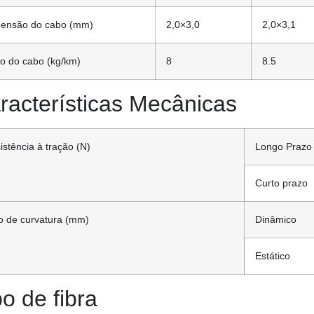
ensão do cabo (mm)
2,0×3,0
2,0×3,1
o do cabo (kg/km)
8
8.5
racterísticas Mecânicas
istência à tração (N)
Longo Prazo
Curto prazo
o de curvatura (mm)
Dinâmico
Estático
po de fibra