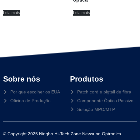
Leia mais
Leia mais
Sobre nós
Produtos
Por que escolher os EUA
Patch cord e pigtail de fibra
Oficina de Produção
Componente Óptico Passivo
Solução MPO/MTP
© Copyright 2025 Ningbo Hi-Tech Zone Newsunn Optronics