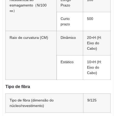
esmagamento（N/100
Prazo
㎜）
Curto
500
prazo
Raio de curvatura (CM)
Dinâmico
20
×H (H:
Eixo do
Cabo)
Estático
10
×H (H:
Eixo do
Cabo)
Tipo de fibra
Tipo de fibra (dimensão do
9/125
núcleo/revestimento)