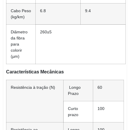
Cabo
Peso
6.8
9.4
(kg/km)
Diâmetro
260±5
da fibra
para
colorir
(
µm)
Características Mecânicas
Resistência à tração (N)
Longo
60
Prazo
Curto
100
prazo
Resistência ao
Longo
100