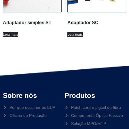
Adaptador simples ST
Adaptador SC
Leia mais
Leia mais
Sobre nós
Produtos
Por que escolher os EUA
Patch cord e pigtail de fibra
Oficina de Produção
Componente Óptico Passivo
Solução MPO/MTP