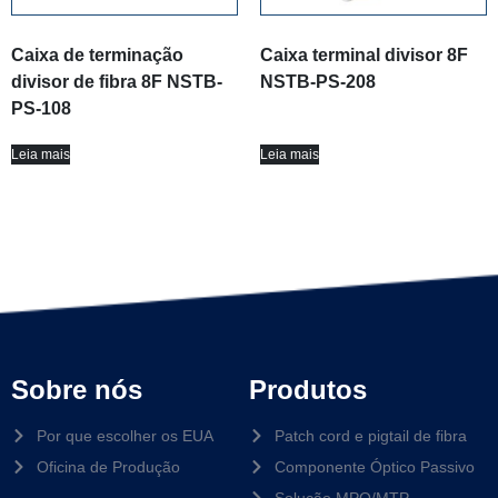
Caixa de terminação
Caixa terminal divisor 8F
divisor de fibra 8F NSTB-
NSTB-PS-208
PS-108
Leia mais
Leia mais
Sobre nós
Produtos
Por que escolher os EUA
Patch cord e pigtail de fibra
Oficina de Produção
Componente Óptico Passivo