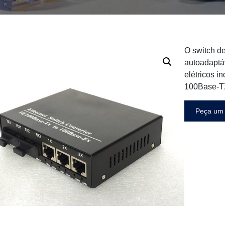
O switch de
autoadaptá
elétricos 
100Base-TX
Peça um