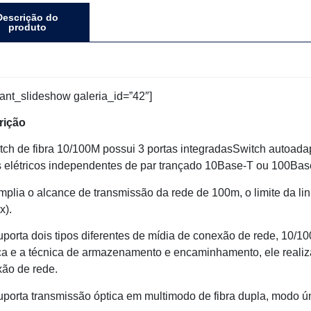
Descrição do
produto
ulant_slideshow galeria_id=”42″]
rição
tch de fibra 10/100M possui 3 portas integradasSwitch autoad
s elétricos independentes de par trançado 10Base-T ou 100Ba
mplia o alcance de transmissão da rede de 100m, o limite da l
x).
uporta dois tipos diferentes de mídia de conexão de rede, 10/
ca e a técnica de armazenamento e encaminhamento, ele realiz
ão de rede.
uporta transmissão óptica em multimodo de fibra dupla, modo ún