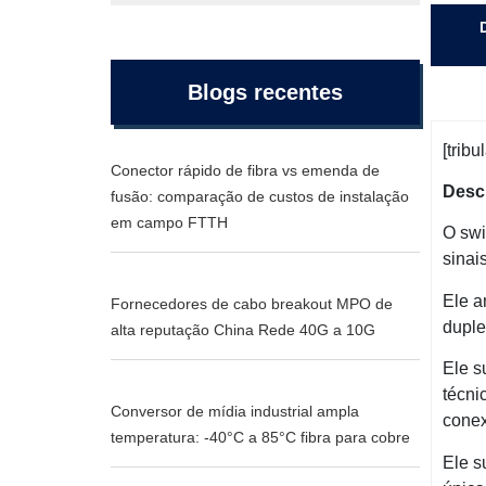
Blogs recentes
[trib
Conector rápido de fibra vs emenda de
Desc
fusão: comparação de custos de instalação
em campo FTTH
O swi
sinai
Ele a
Fornecedores de cabo breakout MPO de
duple
alta reputação China Rede 40G a 10G
Ele s
técni
Conversor de mídia industrial ampla
conex
temperatura: -40°C a 85°C fibra para cobre
Ele s