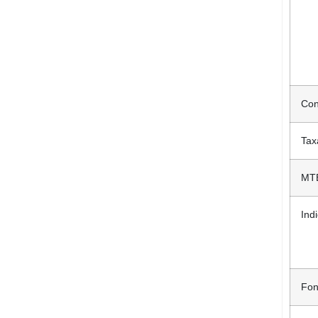
Con
Tax
MT
Ind
Fon