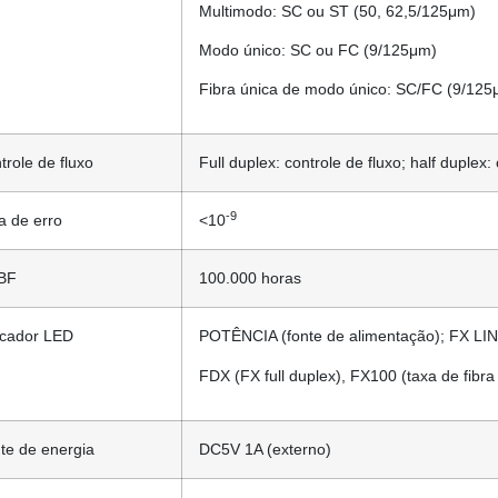
Multimodo: SC ou ST (50, 62,5/125μm)
Modo único: SC ou FC (9/125μm)
Fibra única de modo único: SC/FC (9/125
trole de fluxo
Full duplex: controle de fluxo; half duplex
-9
a de erro
<10
BF
100.000 horas
icador LED
POTÊNCIA (fonte de alimentação); FX LINK
FDX (FX full duplex), FX100 (taxa de fibr
te de energia
DC5V 1A (externo)