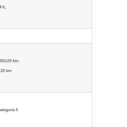
/FX,
100/120 km;
120 km
ategoria 5