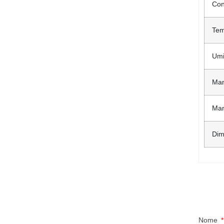
Con
Tem
Umi
Man
Man
Dim
Nome