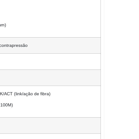
μm)
: contrapressão
/ACT (link/ação de fibra)
a 100M)