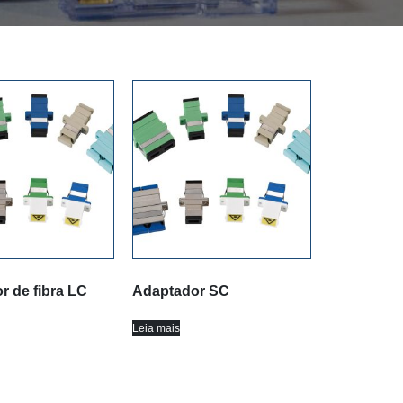
r de fibra LC
Adaptador SC
Leia mais