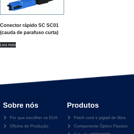
Conector rápido SC SC01
(cauda de parafuso curta)
Leia mais
Sobre nós
Produtos
Por que escolher os EUA
Patch cord e pigtail de fibra
Oficina de Produção
Componente Óptico Passivo