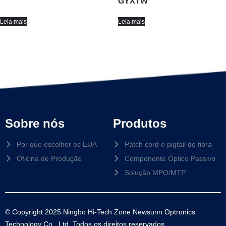
GYXTW
Leia mais
Leia mais
Sobre nós
Produtos
Por que escolher os EUA
Patch cord e pigtail de fibra
Oficina de Produção
Componente Óptico Passivo
Solução MPO/MTP
© Copyright 2025 Ningbo Hi-Tech Zone Newsunn Optronics
Technology Co., Ltd. Todos os direitos reservados.