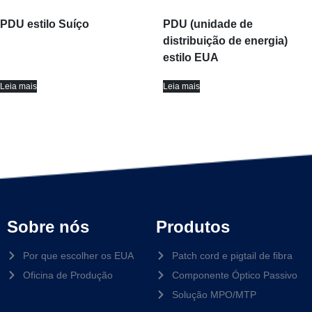
PDU estilo Suíço
PDU (unidade de
distribuição de energia)
estilo EUA
Leia mais
Leia mais
Sobre nós
Produtos
Por que escolher os EUA
Patch cord e pigtail de fibra
Oficina de Produção
Componente Óptico Passivo
Solução MPO/MTP