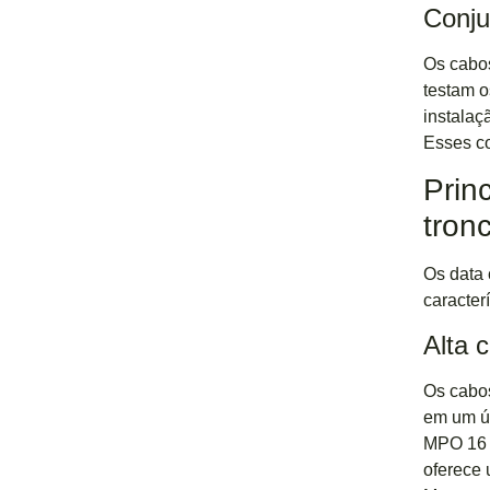
Conju
Os cabos
testam o
instalaç
Esses co
Prin
tron
Os data 
caracter
Alta 
Os cabos
em um ún
MPO 16 s
oferece 