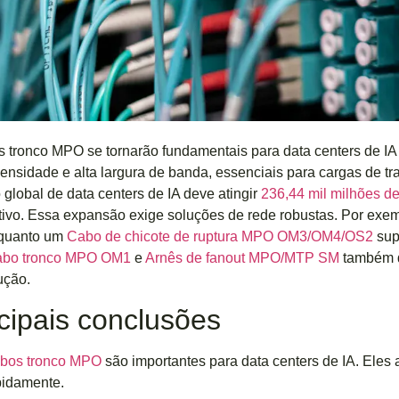
 tronco MPO se tornarão fundamentais para data centers de IA
densidade e alta largura de banda, essenciais para cargas de tr
global de data centers de IA deve atingir
236,44 mil milhões d
ativo. Essa expansão exige soluções de rede robustas. Por exe
nquanto um
Cabo de chicote de ruptura MPO OM3/OM4/OS2
sup
bo tronco MPO OM1
e
Arnês de fanout MPO/MTP SM
também d
ução.
cipais conclusões
bos tronco MPO
são importantes para data centers de IA. Eles 
pidamente.