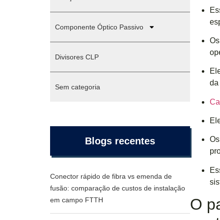
Es
es
Componente Óptico Passivo
Os
op
Divisores CLP
El
da 
Sem categoria
Ca
El
Os
Blogs recentes
pr
Es
Conector rápido de fibra vs emenda de
si
fusão: comparação de custos de instalação
O p
em campo FTTH