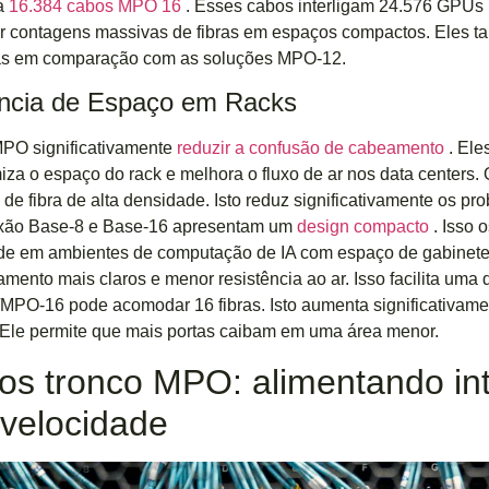
a
16.384 cabos MPO 16
. Esses cabos interligam 24.576 GPUs
gir contagens massivas de fibras em espaços compactos. Ele
as em comparação com as soluções MPO-12.
ência de Espaço em Racks
PO significativamente
reduzir a confusão de cabeamento
. Ele
miza o espaço do rack e melhora o fluxo de ar nos data cente
 de fibra de alta densidade. Isto reduz significativamente os 
xão Base-8 e Base-16 apresentam um
design compacto
. Isso 
de em ambientes de computação de IA com espaço de gabinete
mento mais claros e menor resistência ao ar. Isso facilita uma 
PO-16 pode acomodar 16 fibras. Isto aumenta significativam
Ele permite que mais portas caibam em uma área menor.
os tronco MPO: alimentando in
 velocidade