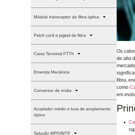
Módulo transceptor de fibra óptica
Patch cord e pigtail de fibra
Os cabos
Caixa Terminal FTTh
de alta 
mercado 
Emenda Mecânica
signific
fibra, e
como
Ca
Conversor de mídia
em evol
Prin
Acoplador médio e luva de acoplamento
óptico
Ca
ra
Solução MPO/MTP