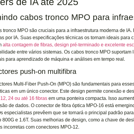
ers de IA até 2025
nindo cabos tronco MPO para infraes
 tronco MPO são cruciais para a infraestrutura moderna de IA.
as por IA. Suas especificações técnicas os tornam ideais para 
em
alta contagem de fibras, design pré-terminado e excelente es
ilidade entre vários sistemas. Os cabos tronco MPO suportam la
is para aprendizado de máquina e análises em tempo real.
tores push-on multifibra
tores Multi-Fiber Push-On (MPO) são fundamentais para esses
pticas em um único conector. Este design permite conexão e 
m
12, 24 ou até 16 fibras
em uma ponteira compacta. Isso aumenta
são de dados. O conector de fibra óptica MPO-16 está emergin
Os especialistas prevêem que se tornará o principal padrão para
o 800G e 1.6T. Suas melhorias de design, como a chave de desl
s incorretas com conectores MPO-12.