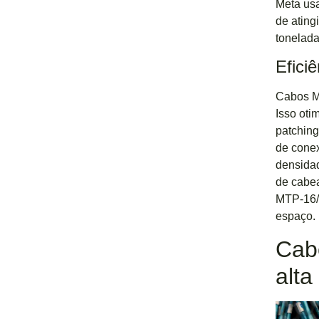
Meta us
de atin
tonelad
Efici
Cabos M
Isso oti
patching
de cone
densida
de cabea
MTP-16/M
espaço. 
Cab
alta