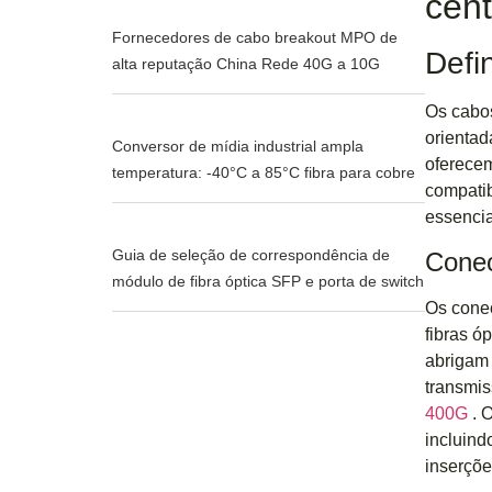
cent
Fornecedores de cabo breakout MPO de
Defi
alta reputação China Rede 40G a 10G
Os cabos
orientad
Conversor de mídia industrial ampla
oferec
temperatura: -40°C a 85°C fibra para cobre
compatib
essencia
Guia de seleção de correspondência de
Conec
módulo de fibra óptica SFP e porta de switch
Os conec
fibras ó
abriga
transmis
400G
. 
incluind
inserçõe