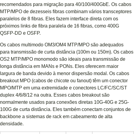
recomendados para migração para 40/100/400GbE. Os cabos
MTP/MPO de dezesseis fibras combinam vários transceptores
paralelos de 8 fibras. Eles fazem interface direta com os
próximos links de fibra paralela de 16 fibras, como 400G
QSFP-DD e OSFP.
Os cabos multimodo OM3/OM4 MTP/MPO são adequados
para transmissão de curta distância (100m ou 150m). Os cabos
OS2 MTP/MPO monomodo são ideais para transmissão de
longa distância em MANs e PONs. Eles oferecem maior
largura de banda devido à menor dispersão modal. Os cabos
breakout MPO (cabos de chicote ou fanout) têm um conector
MPO/MTP em uma extremidade e conectores LC/FC/SC/ST
duplex 4/6/8/12 na outra. Esses cabos breakout são
normalmente usados ​​para conexões diretas 10G-40G e 25G-
100G de curta distância. Eles também conectam conjuntos de
backbone a sistemas de rack em cabeamento de alta
densidade.