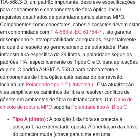
TIA-568.3-D, um padrão importante, descreve especificações
para cabeamento e componentes de fibra óptica. Inclui
requisitos detalhados de polaridade para sistemas MPO.
Componentes como conectores, cabos e cassetes devem estar
em conformidade com
TIA-568 e IEC 61754-7
. Isto garante
desempenho e interoperabilidade adequados, especialmente
no que diz respeito ao gerenciamento de polaridade. Para
infraestrutura específica de 24 fibras, a polaridade segue os
padrões TIA, especificamente os Tipos C e D, para aplicações
duplex. O padrão ANSI/TIA-568.3 para cabeamento e
componentes de fibra óptica está passando por revisão.
Incluirá um
Polaridade tipo “U” (Universal)
. Esta atualização
visa simplificar os caminhos de fibra e resolver conflitos de
gênero em ambientes de fibra multifabricantes. Um
Cabo de
chicote de ruptura MPO
suporta
Polaridade tipo A, B ou C
.
Tipo A (direto)
: A posição 1 da fibra se conecta à
posição 1 na extremidade oposta. A orientação da chave
do conector muda (chave para cima em uma