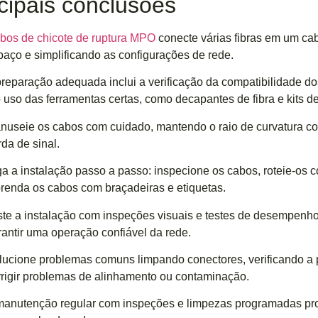
cipais conclusões
bos de chicote de ruptura MPO
conecte várias fibras em um ca
paço e simplificando as configurações de rede.
preparação adequada inclui a verificação da compatibilidade d
o uso das ferramentas certas, como decapantes de fibra e kits d
nuseie os cabos com cuidado, mantendo o raio de curvatura cor
da de sinal.
ga a instalação passo a passo: inspecione os cabos, roteie-os 
prenda os cabos com braçadeiras e etiquetas.
ste a instalação com inspeções visuais e testes de desempenho
rantir uma operação confiável da rede.
lucione problemas comuns limpando conectores, verificando a 
rrigir problemas de alinhamento ou contaminação.
manutenção regular com inspeções e limpezas programadas prol