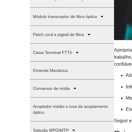
Módulo transceptor de fibra óptica
Patch cord e pigtail de fibra
Apropri
Caixa Terminal FTTh
trabalho
confiáv
Emenda Mecânica
Al
In
Conversor de mídia
Me
Acoplador médio e luva de acoplamento
Es
óptico
Seguir e
Solução MPO/MTP