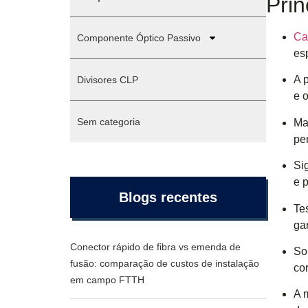
Prin
Ca
Componente Óptico Passivo
es
A 
Divisores CLP
e 
Sem categoria
Ma
per
Si
e 
Blogs recentes
Te
ga
Conector rápido de fibra vs emenda de
So
fusão: comparação de custos de instalação
co
em campo FTTH
A 