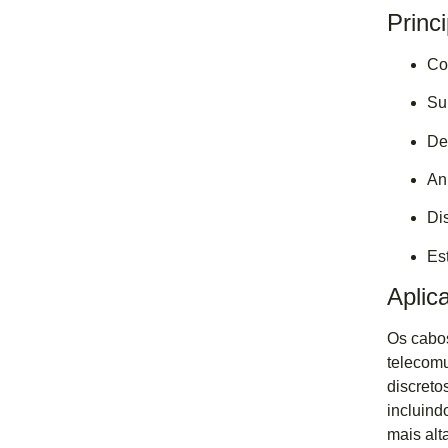
Princ
Co
Su
De
An
Di
Es
Aplic
Os cabos
telecomu
discreto
incluind
mais alt