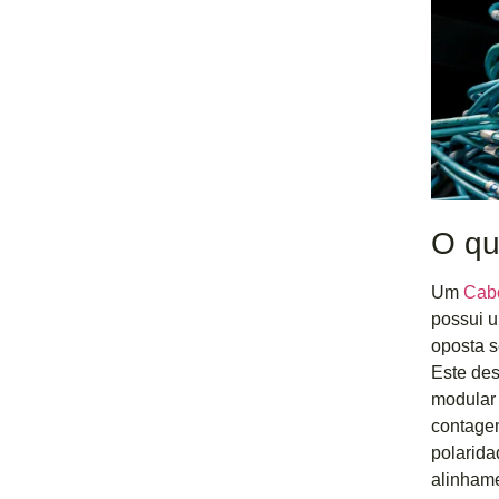
O qu
Um
Cabo
possui u
oposta s
Este des
modular 
contagem
polarida
alinhame