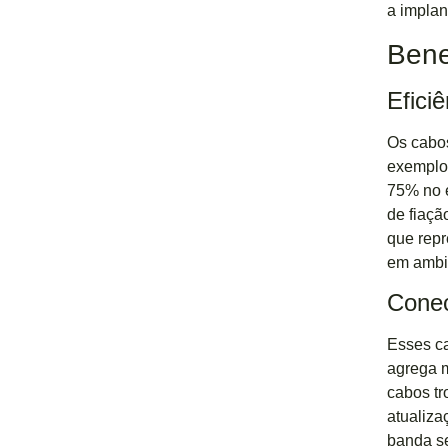
a implan
Ben
Efici
Os cabos
exemplo,
75% no e
de fiaç
que repr
em ambi
Conec
Esses c
agrega m
cabos tr
atualiza
banda se