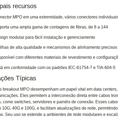
ipais recursos
nector MPO em uma extremidade, vários conectores individuais
porta uma ampla gama de contagens de fibras, de 8 a 144
sign modular para fácil instalação e gerenciamento
ilhas de alta qualidade e mecanismos de alinhamento precisos
sponível com diferentes materiais de revestimento e configuraç
tá em conformidade com os padrões IEC-61754-7 e TIA-604-5
ações Típicas
 breakout MPO desempenham um papel vital em data centers, r
nicações. Eles permitem a interconexão direta entre cabos t
s, como switches, servidores e painéis de conexão. Esses cabo
o 10G, 40G e 100G, e facilitam atualizações de rede, permitin
as. Seu uso se estende a ambientes de rede modulares e escalá