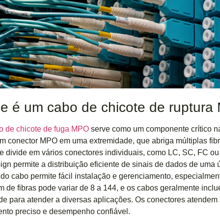
e é um cabo de chicote de ruptur
 de chicote de fuga MPO
serve como um componente crítico na
m conector MPO em uma extremidade, que abriga múltiplas fibr
e divide em vários conectores individuais, como LC, SC, FC ou
ign permite a distribuição eficiente de sinais de dados de uma ú
do cabo permite fácil instalação e gerenciamento, especialmen
 de fibras pode variar de 8 a 144, e os cabos geralmente inc
de para atender a diversas aplicações. Os conectores atendem 
nto preciso e desempenho confiável.