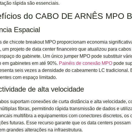
tação rápida são essenciais.
efícios do CABO DE ARNÊS MPO
ência Espacial
 de chicote breakout MPO proporcionam economia significativ
 um projeto de data center financeiro que atualizou para cab
spaço do gabinete. Um único jumper MPO pode substituir vári
ão em gabinetes em até 90%.
Painéis de conexão MPO
pode sup
esenta seis vezes a densidade do cabeamento LC tradicional. 
entes com espaço limitado.
tividade de alta velocidade
abos suportam conexões de curta distância e alta velocidade
últiplas fibras, permitindo rápida transmissão de dados e utiliz
oncais multifibra a equipamentos com conectores discretos, os ca
ções futuras. Esse recurso garante que os data centers possa
m grandes alterações na infraestrutura.