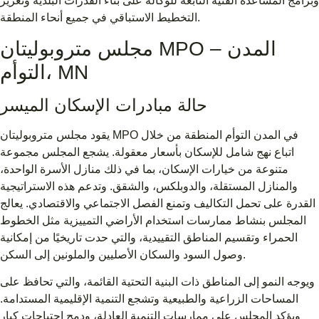
وبرامج المساعدة الفنية التابعة للوكالة على بناء القدرات البلدية وتعزيز
التخطيط الاستباقي في جميع أنحاء المنطقة.
مجلس متروبوليتان MPO – المدن
التوأم، MN
حالة مبادرات الإسكان الميسر
يقود مجلس متروبوليتان MPO في المدن التوأم المنطقة من خلال
اتباع نهج شامل للإسكان بأسعار معقولة. يشجع المجلس مجموعة
متنوعة من خيارات الإسكان، بما في ذلك منازل الأسرة الواحدة،
والمنازل المستقلة، والدوبلكس، والشقق. وتدعم هذه الاستراتيجية
القدرة على تحمل التكاليف وتمنع الفصل الاجتماعي والاقتصادي. يعالج
المجلس بنشاط ممارسات استخدام الأراضي التمييزية مثل الخطوط
الحمراء وتقسيم المناطق التقييدية، والتي حدت تاريخيًا من إمكانية
وصول السود والسكان الأصليين والملونين إلى السكن.
ويوجه النمو إلى المناطق ذات البنية التحتية القائمة، والتي تحافظ على
المساحات الزراعية والطبيعية وتشجع التنمية الإقليمية المستدامة.
ويؤكد المجلس على ممارسات التنمية العادلة، ودمج احتياجات كبار