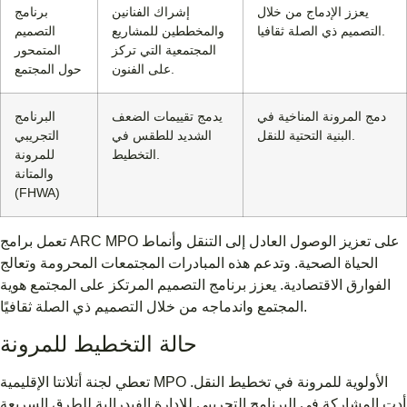
يعزز الإدماج من خلال
إشراك الفنانين
برنامج
التصميم ذي الصلة ثقافيا.
والمخططين للمشاريع
التصميم
المجتمعية التي تركز
المتمحور
على الفنون.
حول المجتمع
دمج المرونة المناخية في
يدمج تقييمات الضعف
البرنامج
البنية التحتية للنقل.
الشديد للطقس في
التجريبي
التخطيط.
للمرونة
والمتانة
(FHWA)
تعمل برامج ARC MPO على تعزيز الوصول العادل إلى التنقل وأنماط
الحياة الصحية. وتدعم هذه المبادرات المجتمعات المحرومة وتعالج
الفوارق الاقتصادية. يعزز برنامج التصميم المرتكز على المجتمع هوية
المجتمع واندماجه من خلال التصميم ذي الصلة ثقافيًا.
حالة التخطيط للمرونة
تعطي لجنة أتلانتا الإقليمية MPO الأولوية للمرونة في تخطيط النقل.
أدت المشاركة في البرنامج التجريبي للإدارة الفيدرالية للطرق السريعة