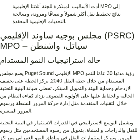
أدت الأساليب المبتكرة للجنة أتلانتا الإقليمية MPO إلى
نتائج تخطيط نقل أكثر شمولاً وإنصافًا ومرونة، ومعالجة
التحديات الإقليمية المعقدة.
مجلس بوجيه ساوند الإقليمي (PSRC)
MPO – سياتل، واشنطن
حالة استراتيجيات النمو المستدام
يضع مجلس Puget Sound الإقليمي MPO رؤية مدتها 30 عامًا للنمو
المستدام من خلال خطة النقل 2040. تركز الخطة على تخفيف
الازدحام وحماية البيئة والتمويل المبتكر. تحظى صيانة البنية التحتية
الحالية والحفاظ عليها على الأولوية القصوى. تزداد كفاءة النظام من
خلال التقنيات المتقدمة مثل إدارة حركة المرور النشطة ورسوم
المرور المتغيرة.
ويشمل التوسع الاستراتيجي في القدرات الاستثمار في البنية التحتية
للنقل والدراجات والمشاة، بتمويل من رسوم المستخدمين مثل رسوم
المرور. وتتركز استثمارات النقل في مناطق النمو العمراني ومراكز