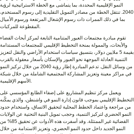
النمو الإقليمية المحددة، بما يتماشى مع الخطة الاستراتيجية لرؤية
2040. تنتقل الخطة من مصادر التمويل التقليدية إلى رسوم المستخدم،
بما في ذلك الممرات ذات رسوم الإشغال المرتفعة ورسوم الأميال
المقطوعة للمركبات.
تقوم مبادرة مجتمعات العبور المتنامية التابعة لمركز أبحاث الفضاء
والأبحاث، والممولة بمنحة التخطيط الإقليمي للمجتمعات المستدامة
بقيمة 5 ملايين دولار، بتنسيق سياسات استخدام الأراضي والنقل لتعزيز
التنمية العادلة الموجهة نحو العبور والإسكان بأسعار معقولة بالقرب
من وسائل النقل. تدعم المبادرة إطار رؤية 2040 من خلال تركيز النمو
في مراكز معينة وتعزيز المشاركة المجتمعية الشاملة من خلال شبكة
الأسهم الإقليمية.
ويعمل مركز تنظيم المشاريع على إضفاء الطابع المؤسسي على
التخطيط الإقليمي بموجب قانون إدارة النمو في واشنطن، والذي يمكّنه
من مراجعة واعتماد الخطط المحلية لتحقيق الاتساق، واستخدام حدود
النمو الحضري لتركيز التنمية، وحجب تمويل البنية التحتية عن الولايات
القضائية غير الممتثلة. وقد أسفرت هذه الأدوات عن تحقيق 85% من
النمو الجديد داخل حدود النمو الحضري، وتعزيز الاستدامة من خلال