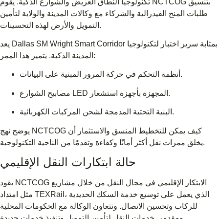
تكنولوجيا النطاق العريض والشوارع الذكية. يقوم NCTCOG بتنسيق
طلبات المنح الفيدرالية والشركاء مع وكالات المدينة والولاية لتأمين
التمويل والأرض لهذه التحسينات.
يعد Dallas SM Wright Smart Corridor بمثابة سرير اختبار لتكنولوجيا
المدينة الذكية. يتميز هذا الممر:
أنظمة التحكم في حركة المرور المبنية على البيانات.
مصابيح الشوارع LED المجهزة بأجهزة استشعار.
البنية التحتية المدمجة لشحن المركبات الكهربائية.
يوضح نهج NCTCOG كيف يمكن للتخطيط المنسق والاستثمار أن
يخلق ممرات نقل أكثر أمانًا وكفاءة وتقدمًا من الناحية التكنولوجية.
حالة ابتكارات النقل الإقليمي
يقود NCTCOG الابتكار الإقليمي في مجال النقل من خلال مشاريع
مثل امتداد TEXRail، الذي يعمل على توسيع خدمة السكك الحديدية
للركاب وتحسين الاتصال. وتتعاون الوكالة مع الحكومات المحلية
ومقدمي خدمات النقل لتأمين التمويل وتنفيذ خدمات جديدة.