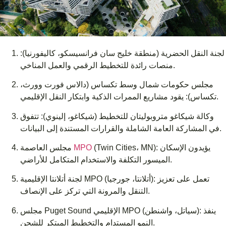
لجنة النقل الحضرية (منطقة خليج سان فرانسيسكو، كاليفورنيا):
منصات رائدة للتخطيط الرقمي والعمل المناخي.
مجلس حكومات شمال وسط تكساس (دالاس فورت وورث،
تكساس): يقود مشاريع الممرات الذكية وابتكار النقل الإقليمي.
وكالة شيكاغو متروبوليتان للتخطيط (شيكاغو، إلينوي): تتفوق
في المشاركة العامة الشاملة والقرارات المستندة إلى البيانات.
(Twin Cities، MN): يؤيدون الإسكان
MPO
مجلس العاصمة
الميسور التكلفة والاستخدام المتكامل للأراضي.
لجنة أتلانتا الإقليمية MPO (أتلانتا، جورجيا): تعمل على تعزيز
التنقل والمرونة التي تركز على الإنصاف.
مجلس Puget Sound الإقليمي MPO (سياتل، واشنطن): ينفذ
النمو المستدام والتخطيط المبتكر للشحن.