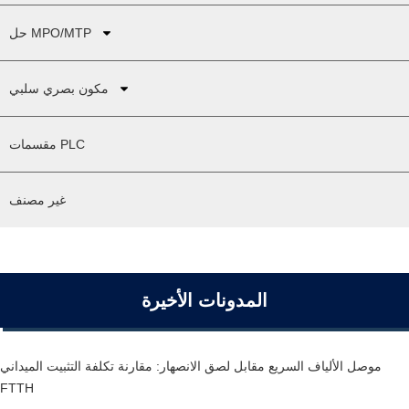
حل MPO/MTP
مكون بصري سلبي
مقسمات PLC
غير مصنف
المدونات الأخيرة
موصل الألياف السريع مقابل لصق الانصهار: مقارنة تكلفة التثبيت الميداني
FTTH