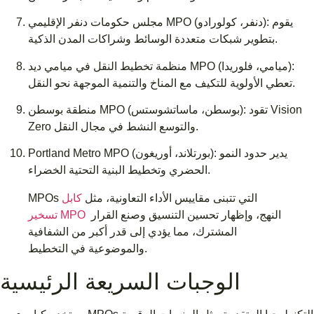
مجلس حكومات دنفر الإقليمي MPO (دنفر، كولورادو): يقوم
بتطوير شبكات متعددة الوسائط وشراكات المدن الذكية.
منظمة تخطيط النقل في ميامي ديد MPO (ميامي، فلوريدا):
تعطي الأولوية للتكيف مع المناخ والتنمية الموجهة نحو النقل.
منطقة بوسطن MPO (بوسطن، ماساتشوستس): تقود Vision
Zero والتوسع النشط في مجال النقل.
Portland Metro MPO (بورتلاند، أوريغون): يدير حدود النمو
الحضري وتخطيط البنية التحتية الخضراء.
MPOs التي تتبنى مقاييس الأداء التعاونية، مثل
كابل
النهج، وإظهار تحسين التنسيق وصنع القرار
تسخير MPO
المشترك، مما يؤدي إلى قدر أكبر من الشفافية
والموضوعية في التخطيط.
الوجبات السريعة الرئيسية