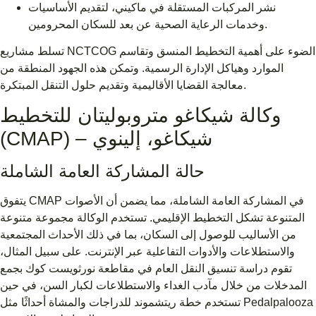
نشر المركبات المستقلة في ماكيني، لتقديم الأساسيات
وخدمات الرعاية الصحية عن بعد للسكان المحرومين.
تسلط مشاريع NCTCOG الضوء على أهمية التخطيط المنسق وتقاسم
الموارد وهياكل الإدارة الرسمية. وتمكن هذه الجهود المنطقة من
معالجة القضايا الأقاليمية وتقديم حلول التنقل المبتكرة.
وكالة شيكاغو متروبوليتان للتخطيط
(CMAP) – شيكاغو، إلينوي
حالة المشاركة العامة الشاملة
يتفوق CMAP في المشاركة العامة الشاملة، مما يضمن أن الأصوات
المتنوعة تشكل التخطيط الإقليمي. تستخدم الوكالة مجموعة متنوعة
من الأساليب للوصول إلى السكان، بما في ذلك الأحداث المجتمعية
والاستطلاعات والأدوات التفاعلية عبر الإنترنت. على سبيل المثال،
تقوم دراسة تنسيق النقل العام في مقاطعة نورثويست كوك بجمع
المدخلات من خلال مآدب الغداء والاستطلاعات لكبار السن، في حين
تستخدم خطة ريتشموند للدراجات والمشاة أحداثًا مثل Pedalpalooza