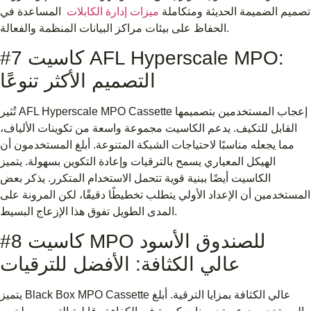
تصميم الضميمة الحديثة ومتكاملة
ميزات إدارة الكابلات
المساعدة في
الحفاظ على بيئات مراكز البيانات المنظمة والفعالة.
#7 كاسيت AFL Hyperscale MPO:
التصميم الأكثر تنوعًا
تُثير AFL Hyperscale MPO Cassette إعجاب المستخدمين بتصميمها
القابل للتكيف. يدعم الكاسيت مجموعة واسعة من تكوينات الألياف،
مما يجعله مناسبًا لاحتياجات الشبكة المتنوعة. أبلغ المستخدمون أن
الهيكل المعياري يسمح بالترقيات وإعادة التكوين بسهولة. يتميز
الكاسيت أيضًا ببنية قوية تتحمل الاستخدام المتكرر. يذكر بعض
المستخدمين أن الإعداد الأولي يتطلب تخطيطًا دقيقًا، لكن المرونة على
المدى الطويل تفوق هذا الإزعاج البسيط.
#8 كاسيت MPO للصندوق الأسود
عالي الكثافة: الأفضل للترقيات
يتميز Black Box MPO Cassette عالي الكثافة بمزايا الترقية. أبلغ