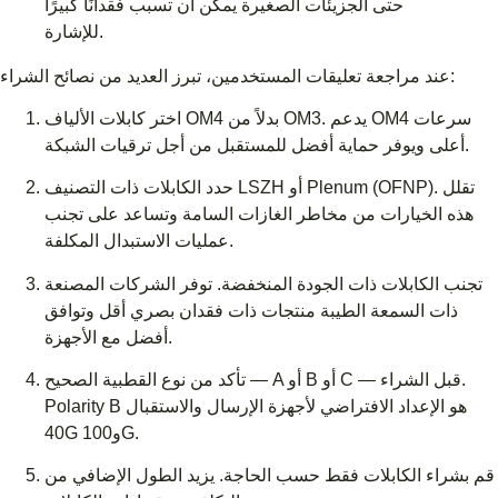
حتى الجزيئات الصغيرة يمكن أن تسبب فقدانًا كبيرًا
للإشارة.
عند مراجعة تعليقات المستخدمين، تبرز العديد من نصائح الشراء:
اختر كابلات الألياف OM4 بدلاً من OM3. يدعم OM4 سرعات
أعلى ويوفر حماية أفضل للمستقبل من أجل ترقيات الشبكة.
حدد الكابلات ذات التصنيف LSZH أو Plenum (OFNP). تقلل
هذه الخيارات من مخاطر الغازات السامة وتساعد على تجنب
عمليات الاستبدال المكلفة.
تجنب الكابلات ذات الجودة المنخفضة. توفر الشركات المصنعة
ذات السمعة الطيبة منتجات ذات فقدان بصري أقل وتوافق
أفضل مع الأجهزة.
تأكد من نوع القطبية الصحيح — A أو B أو C — قبل الشراء.
Polarity B هو الإعداد الافتراضي لأجهزة الإرسال والاستقبال
40G و100G.
قم بشراء الكابلات فقط حسب الحاجة. يزيد الطول الإضافي من