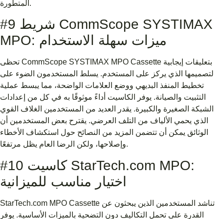
المتطورة.
#9 شريط CommScope SYSTIMAX
MPO: ميزات سهلة الاستخدام
تحظى CommScope SYSTIMAX MPO Cassette بتعليقات إيجابية
لتصميمها الذي يركز على المستخدم. يسلط المستخدمون الضوء على
تخطيط المنفذ البديهي ووضع العلامات الواضحة، مما يبسط عملية
التثبيت والصيانة. يوفر الكاسيت أداءً موثوقًا به في كل من إعدادات
الشبكة الصغيرة والكبيرة. يقدر العديد من المستخدمين الغلاف القوي
الذي يحمي الألياف من التلف العرضي. يقترح بعض المستخدمين أن
الوثائق يمكن أن تتضمن المزيد من النصائح حول استكشاف الأخطاء
وإصلاحها، ولكن الرضا العام يظل مرتفعًا.
#10 كاسيت StarTech.com MPO:
اختيار مناسب للميزانية
StarTech.com MPO Cassette تناشد المستخدمين الذين يبحثون عن
القدرة على تحمل التكاليف دون التضحية بالميزات الأساسية. يوفر