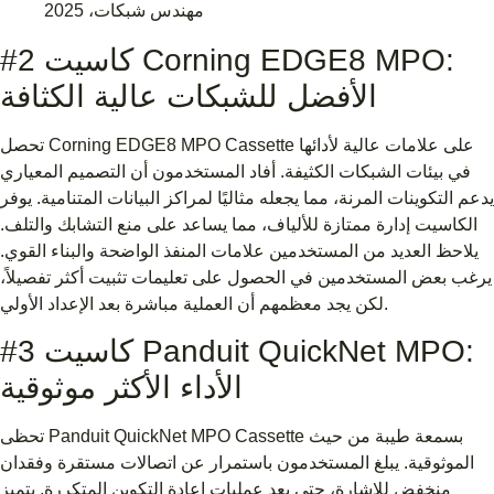
مهندس شبكات، 2025
#2 كاسيت Corning EDGE8 MPO:
الأفضل للشبكات عالية الكثافة
تحصل Corning EDGE8 MPO Cassette على علامات عالية لأدائها
في بيئات الشبكات الكثيفة. أفاد المستخدمون أن التصميم المعياري
يدعم التكوينات المرنة، مما يجعله مثاليًا لمراكز البيانات المتنامية. يوفر
الكاسيت إدارة ممتازة للألياف، مما يساعد على منع التشابك والتلف.
يلاحظ العديد من المستخدمين علامات المنفذ الواضحة والبناء القوي.
يرغب بعض المستخدمين في الحصول على تعليمات تثبيت أكثر تفصيلاً،
لكن يجد معظمهم أن العملية مباشرة بعد الإعداد الأولي.
#3 كاسيت Panduit QuickNet MPO:
الأداء الأكثر موثوقية
تحظى Panduit QuickNet MPO Cassette بسمعة طيبة من حيث
الموثوقية. يبلغ المستخدمون باستمرار عن اتصالات مستقرة وفقدان
منخفض للإشارة، حتى بعد عمليات إعادة التكوين المتكررة. يتميز