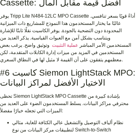
Cassette: أفضل قيمة مقابل المال
يوفر Tripp Lite N484-12LC MPO Cassette أداءً قويًا بسعر تنافسي.
غالبًا ما يختار المستخدمون هذا النموذج للمشاريع ذات الميزانية
المحدودة دون التضحية بالجودة. يوفر الكاسيت نقلًا ثابتًا للإشارة
ويتناسب بشكل آمن مع العبوات القياسية. يذكر العديد من
المستخدمين الأمر المباشر
عملية التثبيت
وتوثيق واضح. يرغب بعض
المستخدمين في المزيد من ميزات إدارة الكابلات المتقدمة، لكن
معظمهم يتفقون على أن القيمة لا مثيل لها في النطاق السعري.
#6 كاسيت Siemon LightStack MPO:
الاختيار الأفضل لمراكز البيانات
تحظى Siemon LightStack MPO Cassette بإشادة كبيرة من
محترفي مراكز البيانات. يسلط المستخدمون الضوء على العديد من
الميزات التي تجعله خيارًا مفضلاً:
نظام ألياف التوصيل والتشغيل عالي الكثافة للغاية، مثالي
لتطبيقات مركز البيانات من نوع Switch-to-Switch