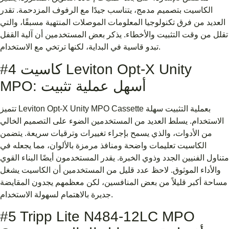
الكاسيت بتصميم مدمج، يتناسب جيدًا مع الرفوف المزدحمة. تقدر
العديد من فرق تكنولوجيا المعلومات الموصلات المنتهية مسبقًا، والتي
تقلل من وقت التثبيت والأخطاء. يذكر بعض المستخدمين أن آلية القفل
تبدو قاسية في البداية، لكنها ترتخي مع الاستخدام.
#4 كاسيت Leviton Opt-X Unity
MPO: أسهل عملية تثبيت
تتميز Leviton Opt-X Unity MPO Cassette بعملية التثبيت سهلة
الاستخدام. يسلط العديد من المستخدمين الضوء على التصميم الخالي
من الأدوات، والذي يسمح بإجراء تغييرات وترقيات سريعة. يتضمن
الكاسيت تعليمات واضحة ومنافذ مرمزة بالألوان، مما يجعله في
متناول الفنيين الجدد وذوي الخبرة. يقدر المستخدمون أيضًا البناء القوي
والأداء الموثوق. لاحظ عدد قليل من المستخدمين أن الكاسيت يشغل
مساحة أكبر قليلاً من بعض المنافسين، لكن معظمهم يجدون المقايضة
جديرة بالاهتمام لسهولة الاستخدام.
#5 Tripp Lite N484-12LC MPO