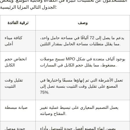
المستخدمون عن تحسينات كبيرة في الكفاءة وقابلية التوسع. ويلخص
الجدول التالي المزايا الرئيسية:
وصف
ترقية الفائدة
يدعم ما يصل إلى 72 أليافًا في مساحة حامل واحد،
كثافة ميناء
مما يقلل متطلبات مساحة الحامل بمقدار الثلثين.
أعلى
تسمح موصلات MPO بوجود ألياف متعددة في شكل
انخفاض حجم
مضغوط، مما يقلل حجم الكابل في المسارات.
الكابل
تعمل الأشرطة التي تم إنهاؤها مسبقًا واختبارها في
تقليل وقت
المصنع على تقليل وقت التثبيت بنسبة تصل إلى
التثبيت
75%.
يعمل التصميم المعياري على تبسيط عملية تغيير
صيانة مبسطة
المفتاح وصيانته.
يضمن إنهاء المصنع أفضل جودة للموصل وأداء
جودة موصل