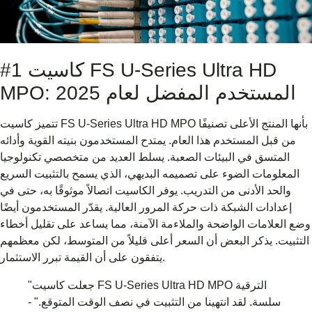
#1 كاسيت FS U-Series Ultra HD
MPO: المستخدم المفضل لعام 2025
تتميز كاسيت FS U-Series Ultra HD MPO بأنها المنتج الأعلى تصنيفًا
من قبل المستخدم هذا العام. يمتدح المستخدمون بنيته القوية وأدائه
المتسق في البيئات الصعبة. يسلط العديد من متخصصي تكنولوجيا
المعلومات الضوء على تصميمه البديهي، الذي يسمح بالتثبيت السريع
والحد الأدنى من التدريب. يوفر الكاسيت اتصالاً موثوقًا به، حتى في
إعدادات الشبكة ذات حركة المرور العالية. يقدّر المستخدمون أيضًا
وضع العلامات الواضحة والملاءمة الآمنة، مما يساعد على تقليل أخطاء
التثبيت. يذكر البعض أن السعر أعلى قليلاً من المتوسط، لكن معظمهم
يتفقون على أن القيمة تبرر الاستثمار.
"جعلت كاسيت FS U-Series Ultra HD MPO الترقية
سلسة. لقد انتهينا من التثبيت في نصف الوقت المتوقع." -