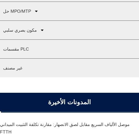
حل MPO/MTP
مكون بصري سلبي
مقسمات PLC
غير مصنف
المدونات الأخيرة
موصل الألياف السريع مقابل لصق الانصهار: مقارنة تكلفة التثبيت الميداني
FTTH