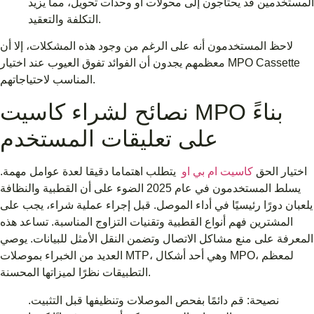
المستخدمين قد يحتاجون إلى محولات أو وحدات تحويل، مما يزيد
التكلفة والتعقيد.
لاحظ المستخدمون أنه على الرغم من وجود هذه المشكلات، إلا أن
معظمهم يجدون أن الفوائد تفوق العيوب عند اختيار MPO Cassette
المناسب لاحتياجاتهم.
نصائح لشراء كاسيت MPO بناءً
على تعليقات المستخدم
اختيار الحق
كاسيت ام بي او
يتطلب اهتماما دقيقا لعدة عوامل مهمة.
يسلط المستخدمون في عام 2025 الضوء على أن القطبية والنظافة
يلعبان دورًا رئيسيًا في أداء الموصل. قبل إجراء عملية شراء، يجب على
المشترين فهم أنواع القطبية وتقنيات التزاوج المناسبة. تساعد هذه
المعرفة على منع مشاكل الاتصال وتضمن النقل الأمثل للبيانات. يوصي
العديد من الخبراء بموصلات MTP، وهي أحد أشكال MPO، لمعظم
التطبيقات نظرًا لميزاتها المحسنة.
نصيحة: قم دائمًا بفحص الموصلات وتنظيفها قبل التثبيت.