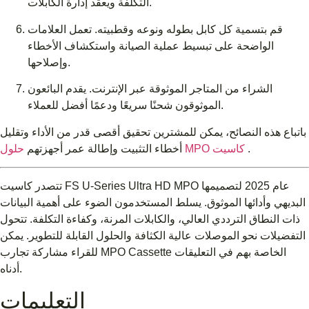
التكلفة ويعقد إدارة الكابلات.
قم بتسمية كل كابل بطوله ونوعه وقطبيته. تعمل العلامات
الواضحة على تبسيط عملية الصيانة واستكشاف الأخطاء
وإصلاحها.
الشراء من المتاجر الموثوقة عبر الإنترنت. يقدم البائعون
الموثوقون شحنًا سريعًا ودعمًا أفضل للعملاء.
باتباع هذه النصائح، يمكن للمشترين تحقيق أقصى قدر من الأداء وتقليل
.
حلول MPO كاسيت
أخطاء التثبيت وإطالة عمر أجهزتهم
تتصدر كاسيت FS U-Series Ultra HD MPO عام 2025 لتصميمها
البديهي وأدائها الموثوق. يسلط المستخدمون الضوء على أهمية البيانات
ذات النطاق الترددي العالي، والكابلات المرنة، وكفاءة التكلفة. تتحول
التفضيلات نحو الموصلات عالية الكثافة والحلول القابلة للتطوير. يمكن
للقراء مشاركة تجارب MPO Cassette الخاصة بهم في التعليقات
أدناه.
التعليمات