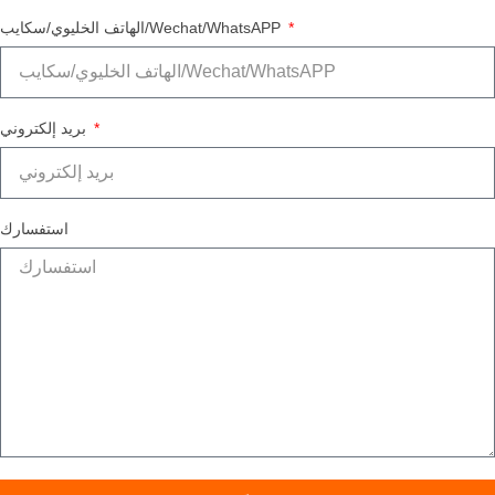
الهاتف الخليوي/سكايب/Wechat/WhatsAPP
بريد إلكتروني
استفسارك