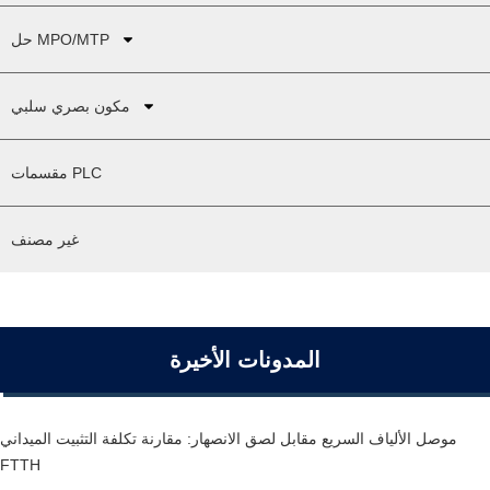
حل MPO/MTP
مكون بصري سلبي
مقسمات PLC
غير مصنف
المدونات الأخيرة
موصل الألياف السريع مقابل لصق الانصهار: مقارنة تكلفة التثبيت الميداني
FTTH