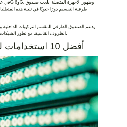
طرفية التقسيم دورًا حيويًا في تلبية هذه المتط
يدعم الصندوق الطرفي المقسم التركيبات الداخلية والخا
الظروف القاسية. مع تطور الشبكات، يظل هذا الجهاز ضروريًا لتوفير اتصال عالي السرعة وموثوق ومقاوم للمستقبل.
أفضل 10 استخدامات لصناديق الفاصل الطرفية في عام 2025