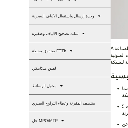
وحدة إرسال واستقبال الألياف البصرية
سلك تصحيح الألياف وضفيرة
لصناعة
A
صندوق محطة FTTh
 الضوئية
لصق ميكانيكي
يسية
محول الوسائط
مما
منتصف المقرنة وغطاء التزاوج البصري
تدعم هذه الصناديق مجموعة واسعة من التطبيقات الحديثة، بما في ذلك المدن الذكية وشبكات 5G/6G ومراكز البيانات والنطاق
حل MPO/MTP
عن