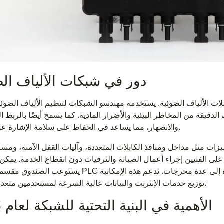
دور في شبكات الألياف الض
ات الألياف الضوئية. يستخدمه مهندسو الشبكات لتنظيم الألياف الضوئي
الدقيقة من المخاطر البيئية والأضرار المادية. كما يسمح أيضًا بالربط ا
والانصهار، مما يساعد في الحفاظ على سلامة الإشارة عبر الشبكة.
ات مثل مداخل ومنافذ الكابلات المتعددة، وآليات القفل الآمنة، ومسا
على الفنيين إجراء أعمال الصيانة والترقيات دون انقطاع الخدمة. يمكن
يستوعب الصندوق مقسمات PLC صغيرة، والتي تقسم الإشارة الضوئية الواحدة إلى عدة مخرجات. تدعم هذ
توزيع خدمات الإنترنت والبيانات عالية السرعة لمستخدمين متعددين.
الأهمية في البنية التحتية للشبكة لعام 2025