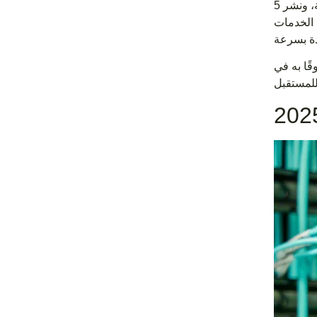
في عام 2025، ستستمر طلبات الشبكات في النمو بسبب توسع المدن الذكية، ونشر 5G و6G، وظهور الأجهزة المتصلة. يلعب صندوق
 الخدمات
قًا به في