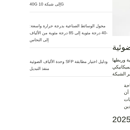
40G إلى شبكة 10G
محول الوسائط الصناعية بدرجة حرارة واسعة:
-40 درجة مئوية إلى 85 درجة مئوية من الألياف
إلى النحاس
وئية
ة وربطها
وحدة الألياف الضوئية SFP ودليل اختيار مطابقة
لميكانيكي
منفذ التبديل
حة
 أن
ه الإمكانية