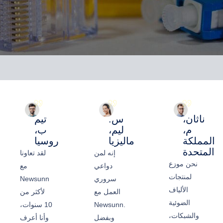
ناثان،
س.
تيم
م،
ليم،
ب،
المملكة
ماليزيا
روسيا
المتحدة
إنه لمن
لقد تعاونا
نحن موزع
دواعي
مع
لمنتجات
سروري
Newsunn
الألياف
العمل مع
لأكثر من
الضوئية
Newsunn.
10 سنوات،
والشبكات،
وبفضل
وأنا أعرف