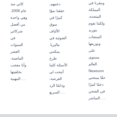
ومقرنا في
دعمهم،
كاثي منذ
المملكة
حققنا نموًا
عام 2008.
المتحدة،
كبيرًا في
وهي واحدة
ولكننا نقوم
سوق
من أفضل
بتوريد
الألياف
شركائي
المنتجات
الضوئية في
في
وتوزيعها
ماليزيا.
السنوات
على
يمكنني
العشر
مستوى
طرح
الماضية،
العالم.
الأسئلة كلما
وأنا معجب
Newsunn
أتيحت لي
بخلفيتها
حقًا يمنحني
الفرصة،
المهنية…..
دعمًا كبيرًا
ودائمًا الرد
في الشحن
السريع…..
المباشر…..