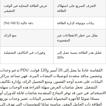
التعرف السريع على استهلاك
عرض الطاقة المحلية في الوقت
الطاقة
الحقيقي
بيانات موثوقة لإدارة الطاقة
دقة عالية (0.5%-1%)
يقلل من خطر الانقطاعات غير
منع الزائد
المقصودة
تقليل هدر الطاقة بنسبة تصل إلى
وفورات في التكاليف التشغيلية
30%
تدعم وحدات PDU المُقاسة عادةً ما يصل إلى 20 أمبير و120 فولت،
وتتضمن منافذ متعددة لتوصيلات المعدات المرنة. فهي تساعد مراكز
البيانات على تحديد أوجه القصور، ومنع التحميل الزائد، وإدارة تكاليف
التشغيل. تجعل شاشات العرض سهلة القراءة هذه الوحدات سهلة
الاستخدام، في حين قد توفر النماذج المتقدمة شاشات قابلة للدوران أو
مسحًا ضوئيًا للأجهزة المحمولة لتصدير البيانات. تعتبر وحدات توزيع
الطاقة ذات الحامل المقنن مناسبة تمامًا للمؤسسات التي تهدف إلى