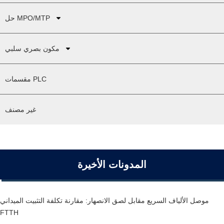
حل MPO/MTP
مكون بصري سلبي
مقسمات PLC
غير مصنف
المدونات الأخيرة
موصل الألياف السريع مقابل لصق الانصهار: مقارنة تكلفة التثبيت الميداني
FTTH