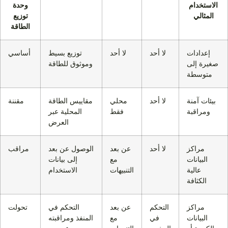
الاستخدام
وحدة
المثالي
توزيع
الطاقة
إعدادات
لا أحد
لا أحد
توزيع بسيط
أساسي
صغيرة إلى
وموثوق للطاقة
متوسطة
بيئات آمنة
لا أحد
محلي
مقاييس الطاقة
مقننة
ومراقبة
فقط
المحلية عبر
العرض
مراكز
لا أحد
عن بعد
الوصول عن بعد
مراقب
البيانات
مع
إلى بيانات
عالية
التنبيهات
الاستخدام
الكثافة
مراكز
التحكم
عن بعد
التحكم في
تحولت
البيانات
في
مع
المنفذ ومراقبته