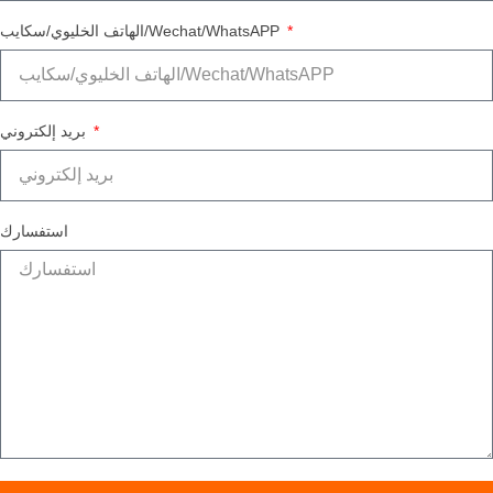
الهاتف الخليوي/سكايب/Wechat/WhatsAPP
بريد إلكتروني
استفسارك