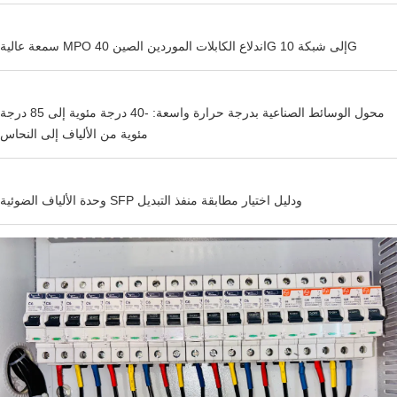
سمعة عالية MPO اندلاع الكابلات الموردين الصين 40G إلى شبكة 10G
محول الوسائط الصناعية بدرجة حرارة واسعة: -40 درجة مئوية إلى 85 درجة
مئوية من الألياف إلى النحاس
وحدة الألياف الضوئية SFP ودليل اختيار مطابقة منفذ التبديل