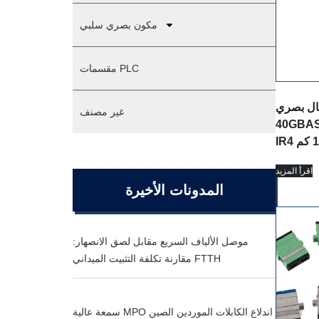
مكون بصري سلبي
مقسمات PLC
ال بصري
غير مصنف
40GBASE QSFP+ PSM
اقرأ المزيد
المدونات الأخيرة
موصل الألياف السريع مقابل لصق الانصهار:
مقارنة تكلفة التثبيت الميداني FTTH
سمعة عالية MPO اندلاع الكابلات الموردين الصين