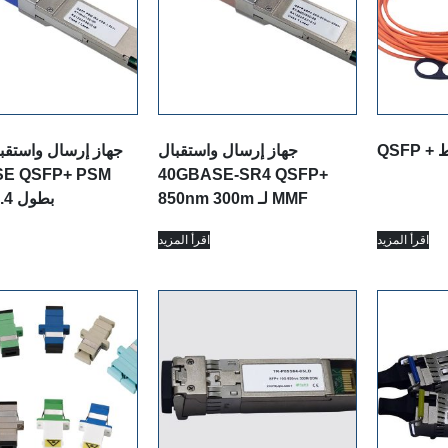
جهاز إرسال واستقبال
جهاز إرسال واستقب
40GBASE-SR4 QSFP+
850nm 300m لـ MMF
IR4 بطول 1.4 كم
اقرأ المزيد
اقرأ المزيد