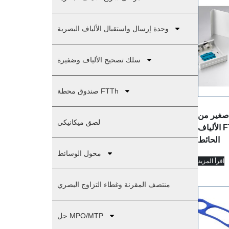
وحدة إرسال واستقبال الألياف البصرية
سلك تصحيح الألياف وضفيرة
صندوق محطة FTTh
غير من
لصق ميكانيكي
الألياف FTTH مثبت على
الحائط
محول الوسائط
اقرأ المزيد
منتصف المقرنة وغطاء التزاوج البصري
حل MPO/MTP