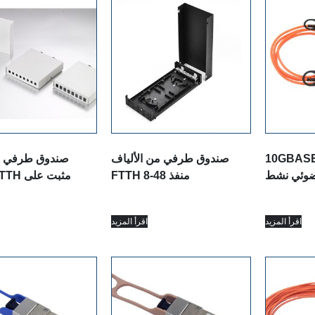
10 + كابل
صندوق طرفي من الألياف
صندوق طرفي ص
FTTH 8-48 منفذ
اقرأ المزيد
اقرأ المزيد