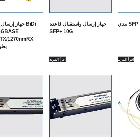
بيدي SFP
جهاز إرسال واستقبال قاعدة
جهاز إرسال واس
0GBASE
SFP+ 10G
TX/1270nmRX
بطول 10 كم
اقرأ المزيد
اقرأ المزيد