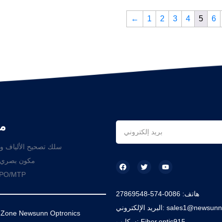
←
1
2
3
4
5
6
م
سلك تصحيح الألياف و
مكون بصري 
حل O/MTP
هاتف: 0086-574-27869548
سكايب: Fiber.optic915