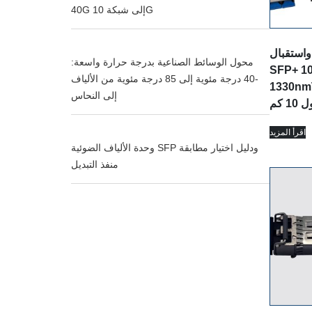
40G إلى شبكة 10G
تقبال BiDi
محول الوسائط الصناعية بدرجة حرارة واسعة:
SFP+ 1
-40 درجة مئوية إلى 85 درجة مئوية من الألياف
1330nm
إلى النحاس
اقرأ المزيد
وحدة الألياف الضوئية SFP ودليل اختيار مطابقة
منفذ التبديل