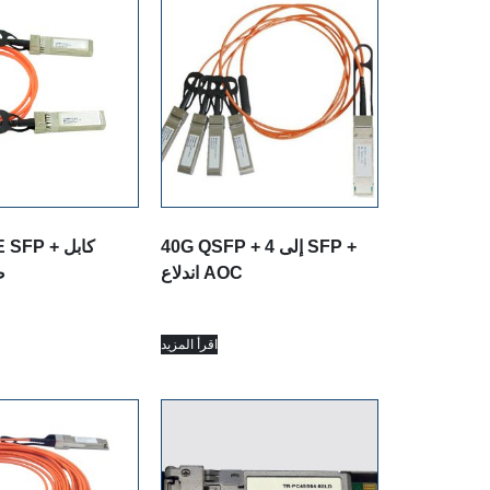
40G QSFP + إلى 4 SFP +
GBASE SFP
اندلاع AOC
ضوئي نشط
اقرأ المزيد