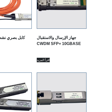
جهاز الإرسال والاستقبال
QSFP + كابل بصري نشط
CWDM SFP+ 10GBASE
اقرأ المزيد