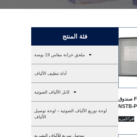
فئة المنتج
ملحق خزانة مقاس 19 بوصة
أداة تنظيف الألياف
كابل الألياف الضوئية
صندوق FTTH 12 ألياف
NSTB-P
لوحة توزيع الألياف الضوئية – لوحة توصيل
الألياف
اقرأ المزيد
موصل سريع للألياف البصرية