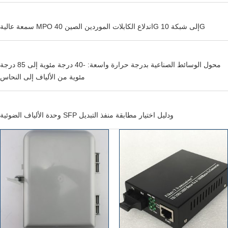
سمعة عالية MPO اندلاع الكابلات الموردين الصين 40G إلى شبكة 10G
محول الوسائط الصناعية بدرجة حرارة واسعة: -40 درجة مئوية إلى 85 درجة
مئوية من الألياف إلى النحاس
وحدة الألياف الضوئية SFP ودليل اختيار مطابقة منفذ التبديل