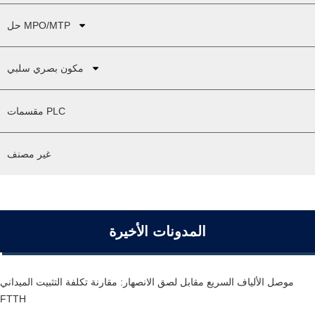
حل MPO/MTP
مكون بصري سلبي
مقسمات PLC
غير مصنف
المدونات الأخيرة
موصل الألياف السريع مقابل لصق الانصهار: مقارنة تكلفة التثبيت الميداني
FTTH