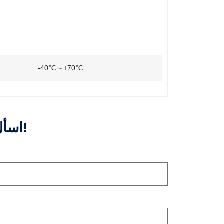
-40℃～+70℃
اسأل عن الاقتباس الآن!