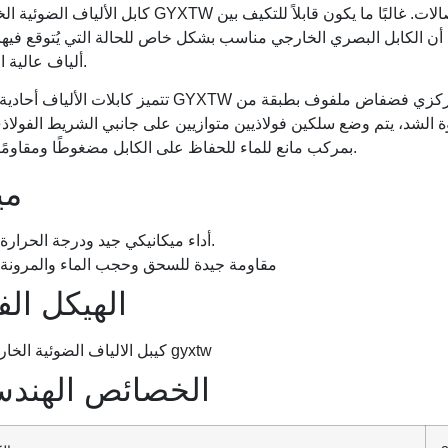
كابل الألياف الضوئية الخارجي GYXTW مناسب للتركيب في بيئة جوية أو قناة للاتصالات. غالبًا ما
أن الكابل البصري الخارجي مناسب بشكل خاص للحالة التي يُتوقع فيها
ألياف عالية الكثافة.
تتميز كابلات الألياف أحادية الدرع GYXTW بأنبوب مركزي فضفاض ملفوف بطبقة من PSP طوليًا. 
 يتم وضع سلكين فولاذيين متوازيين على جانبي الشريط الفولاذي. بين PSP والأنبوب السائ
بمركب مانع للماء للحفاظ على الكابل مضغوطًا ومقاومًا للماء.
مي
أداء ميكانيكي جيد ودرجة الحرارة.
مقاومة جيدة للسحق وحجب الماء والمرونة
الهيكل الف
الخصائص الهندس