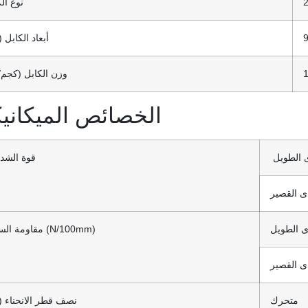
نوع ال
9
أبعاد الكابل 
وزن الكابل (كجم/
الخصائص الميكانيك
 الطويل
قوة الشد 
ى القصير
ى الطويل
مقاومة السحق (N/100mm)
ى القصير
متحرك
نصف قطر الانحناء (