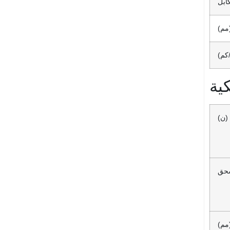
كابل
(مم)
كم)
ية
(ن)
مم)