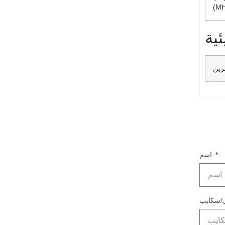
ية
زين
اسم