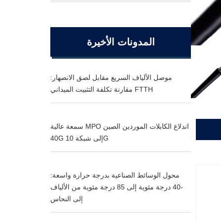
المدونات الأخيرة
موصل الألياف السريع مقابل لصق الانصهار:
مقارنة تكلفة التثبيت الميداني FTTH
سمعة عالية MPO اندلاع الكابلات الموردين الصين
40G إلى شبكة 10G
محول الوسائط الصناعية بدرجة حرارة واسعة:
-40 درجة مئوية إلى 85 درجة مئوية من الألياف
إلى النحاس