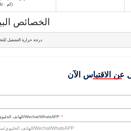
(MHz · كم)
الخصائص البيئ
درجة حرارة التشغيل للتخ
الهاتف الخليوي/سكايب/Wechat/WhatsAPP