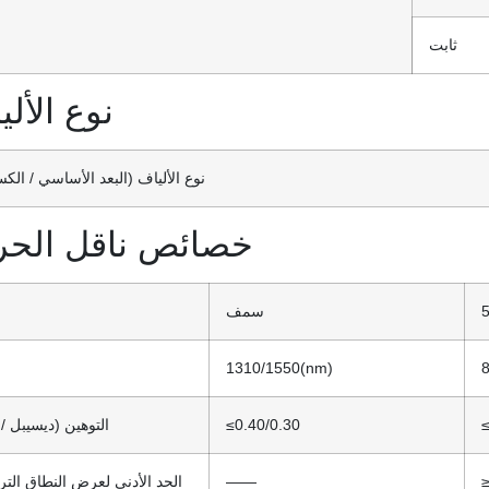
ثابت
نوع الأل
نوع الألياف (البعد الأساسي / الك
خصائص ناقل الحر
سمف
1310/1550(nm)
≤
≤0.40/0.30
التوهين (ديسيبل /
——
الحد الأدنى لعرض النطاق التر