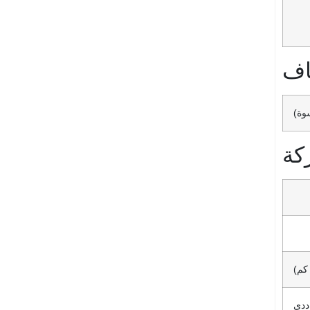
ياف
سوة)
كة
 كم)
ددي