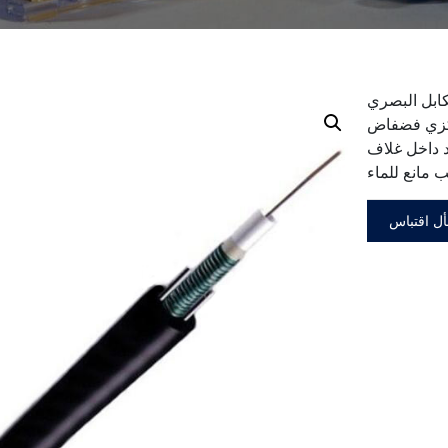
البصري GYXTW مخصص للاستخدام الخارجي. يتم وضع
PS عبارة عن غطاء
 غلاف PE. بين
ل اقتباس