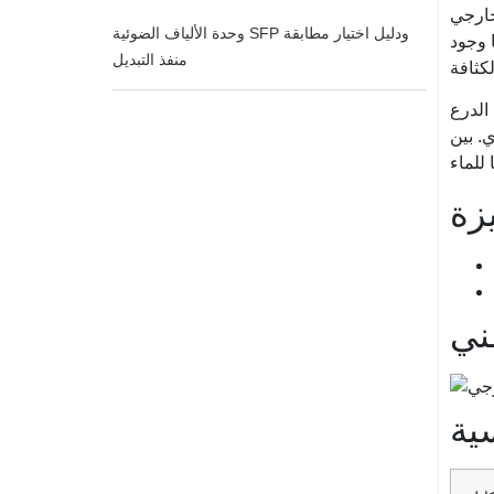
 يكون قابلاً للتكيف بين
وحدة الألياف الضوئية SFP ودليل اختيار مطابقة
 وجود
منفذ التبديل
إنه أداء ممتاز مقاوم
ب مملوء
زة
ني
ية