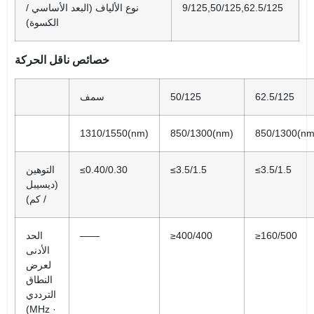
9/125,50/125,62.5/125
نوع الألياف (البعد الأساسي /
الكسوة)
خصائص ناقل الحركة
62.5/125
50/125
سمف
1310/1550(nm)
850/1300(nm)
850/1300(nm
≤3.5/1.5
≤3.5/1.5
≤0.40/0.30
التوهين
(ديسيبل
/ كم)
≥160/500
≥400/400
——
الحد
الأدنى
لعرض
النطاق
الترددي
(MHz ·