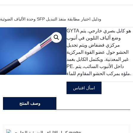
وحدة الألياف الضوئية SFP ودليل اختيار مطابقة منفذ التبديل
GYTA هو كابل بصري خارجي. يتم
وضع ألياف التلوين في أنبوب
مركزي فضفاض ويتم تجديل
الحشو حول عضو القوة المركزية
غير المعدنية. ويكتمل الكابل بغمد
PE. داخل الأنبوب السائب، يتم
ملؤه بمركب الحشو المقاوم للماء.
اسأل اقتباس
وصف المنتج