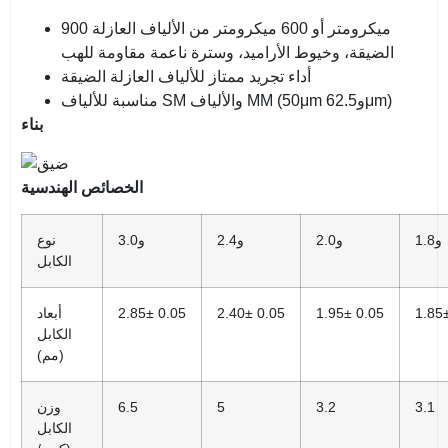
900 ميكرومتر أو 600 ميكرومتر من الألياف العازلة
الضيقة، وخيوط الأراميد، وسترة ناعمة مقاومة للهب
أداء تجريد ممتاز للألياف العازلة الضيقة
مناسبة للألياف SM والألياف MM (50μm و62.5μm)
بناء
الخصائص الهندسية
و
1.8
و
2.0
و
2.4
و
3.0
نوع
الكابل
1.85
0.05
±
1.95
0.05
±
2.40
0.05
5±
2.8
أبعاد
الكابل
(مم)
3.1
3.2
5
6.5
وزن
الكابل