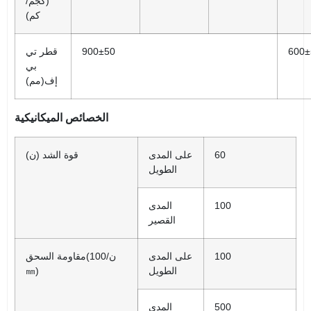
(كجم/
كم)
600±
900±50
قطر تي
بي
م)
إف(
م
الخصائص الميكانيكية
60
على المدى
قوة الشد (ن)
الطويل
100
المدى
القصير
100
على المدى
(ن/100
مقاومة السحق
الطويل
㎜)
500
المدى