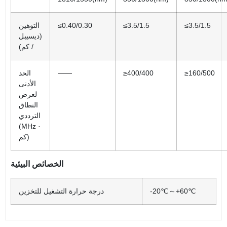
≤3.5/1.5
≤3.5/1.5
≤0.40/0.30
التوهين
(ديسيبل
/ كم)
≥160/500
≥400/400
——
الحد
الأدنى
لعرض
النطاق
الترددي
(MHz ·
كم)
الخصائص البيئية
-20℃～+60℃
درجة حرارة التشغيل للتخزين