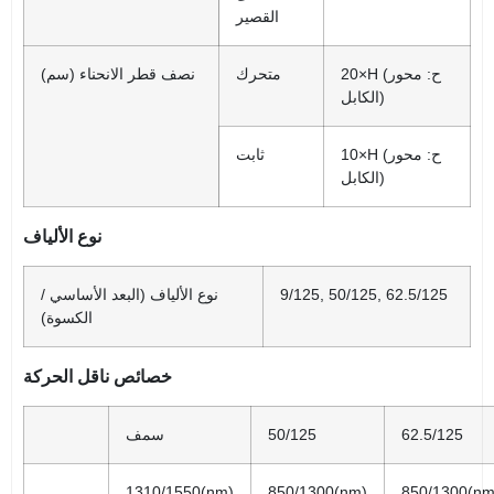
القصير
×H (ح: محور
20
متحرك
نصف قطر الانحناء (سم)
الكابل)
×H (ح: محور
10
ثابت
الكابل)
نوع الألياف
9/125, 50/125, 62.5/125
نوع الألياف (البعد الأساسي /
الكسوة)
خصائص ناقل الحركة
62.5/125
50/125
سمف
1310/1550(nm)
850/1300(nm)
850/1300(nm