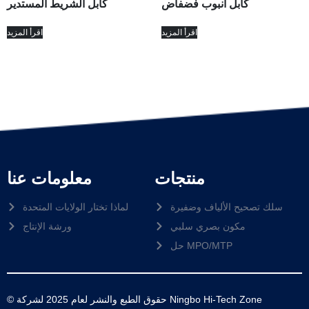
كابل أنبوب فضفاض
كابل الشريط المستدير
اقرأ المزيد
اقرأ المزيد
منتجات
معلومات عنا
سلك تصحيح الألياف وضفيرة
لماذا تختار الولايات المتحدة
مكون بصري سلبي
ورشة الإنتاج
حل MPO/MTP
© حقوق الطبع والنشر لعام 2025 لشركة Ningbo Hi-Tech Zone