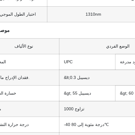
1310nm
اختبار الطول الموجي
موصل
الوضع الفردي
نوع الألياف
ود مدرعة
UPC
المع
&lt;0.3 ديسيبل
فقدان الإدراج ماكس.
&gt; 55 ديسيبل
خسارة الع
1000 تزاوج
م
-40 درجة مئوية إلى 80℃
درجة حرارة التش