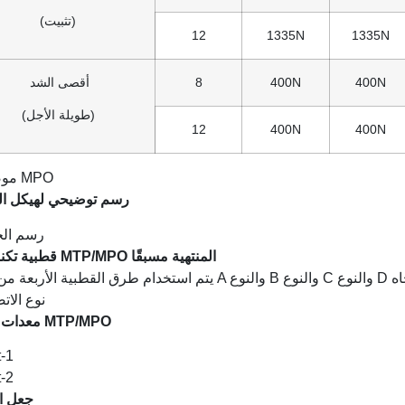
(تثبيت)
12
1335N
1335N
400N
400N
8
أقصى الشد
(طويلة الأجل)
12
400N
400N
رسم توضيحي لهيكل ال
قطبية تكنولوجيا MTP/MPO المنتهية مسبقًا
معدات اختبار MTP/MPO
جعل ا