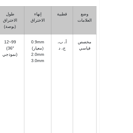
وضع
قطبية
إنهاء
طول
العلامات
الاختراق
الاختراق
(بوصة)
مخصص
أ، ب،
0.9mm
12~99
قياسي
ج، د
(معيار)
(36″
2.0mm
نموذجي)
3.0mm