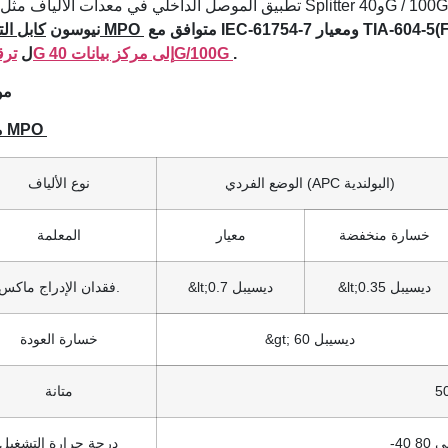
متوافق مع IEC-61754-7 ومعيار TIA-604-5(FOCIS-5). يمكن استخدامه على نطاق واسع
كابل التصحيح MPO
نيوسون
.
ترقية 10G إلى مركز بيانات 40G/100G
ل
مو
موصل MPO
الوضع الفردي (APC البولندية)
نوع الألياف
خسارة منخفضة
معيار
المعلمة
&lt;0.35 ديسيبل
&lt;0.7 ديسيبل
فقدان الإدراج ماكس.
&gt; 60 ديسيبل
خسارة العودة
متانة
درجة حرارة التشغيل