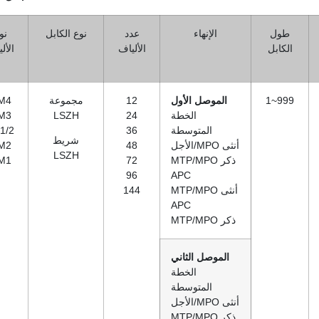
طول
الإنهاء
عدد
نوع الكابل
نو
الكابل
الألياف
الأل
1~999
الموصل الأول
12
مجموعة
M4
الخطة
24
LSZH
M3
المتوسطة
36
1/2
شريط
الأجل/MPO أنثى
48
M2
LSZH
MTP/MPO ذكر
72
M1
96
APC
MTP/MPO أنثى
144
APC
MTP/MPO ذكر
الموصل الثاني
الخطة
المتوسطة
الأجل/MPO أنثى
MTP/MPO ذكر