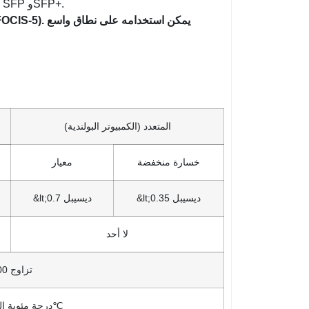
تطبيق الموصل الداخلي في معدات الألياف مثل Splitter و40G / 100G SFP وSFP+.
المتعدد (الكمبيوتر البولندية)
خسارة منخفضة
معيار
&lt;0.35 ديسيبل
&lt;0.7 ديسيبل
لا أحد
500 تزاوج
-40 درجة مئوية إلى 80℃