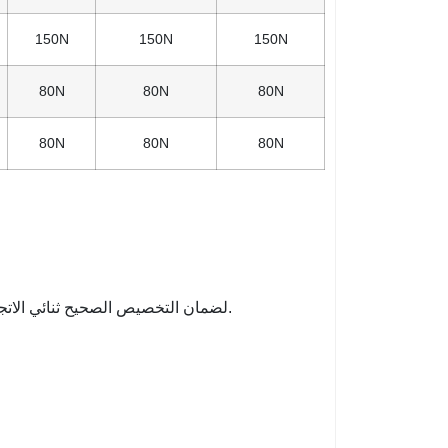
150N
150N
150N
80N
80N
80N
80N
80N
80N
يتم استخدام طرق القطبية الأربعة من النوع A والنوع B والنوع C والنوع D لضمان التخصيص الصحيح ثنائي الاتجاه.