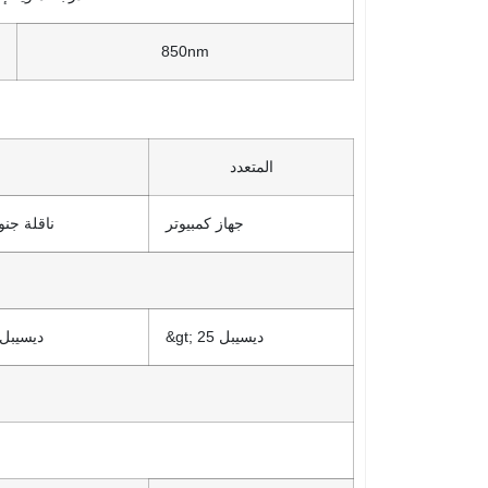
850nm
المتعدد
جهاز كمبيوتر
ناقلة جن
&gt; 25 ديسيبل
&gt; 60 ديسيبل