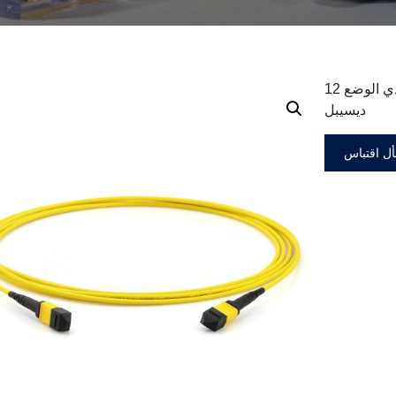
12 كابل ألياف أحادي الوضع MTP / MPO، 3.0 مم، LSZH، 0.35
ديسيبل
ل اقتباس