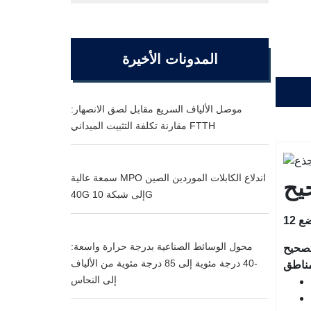
المدونات الأخيرة
موصل الألياف السريع مقابل لصق الانصهار:
مقارنة تكلفة التثبيت الميداني FTTH
سمعة عالية MPO اندلاع الكابلات الموردين الصين
40G إلى شبكة 10G
محول الوسائط الصناعية بدرجة حرارة واسعة:
ق للألياف الضوئية، والذي يستخدم بشكل عام في ثلاث
-40 درجة مئوية إلى 85 درجة مئوية من الألياف
إلى النحاس