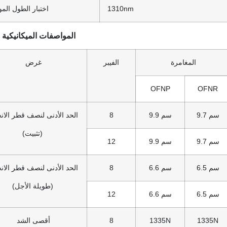
1310nm
اختبار الطول الم
المواصفات الميكانيكية ل
المغامرة
الفيبر
غرض
OFNP
OFNR
9.7 سم
9.9 سم
8
الحد الأدنى لنصف قطر الانح
(تثبيت)
9.7 سم
9.9 سم
12
6.5 سم
6.6 سم
8
الحد الأدنى لنصف قطر الانح
(طويلة الأجل)
6.5 سم
6.6 سم
12
1335N
1335N
8
أقصى الشد