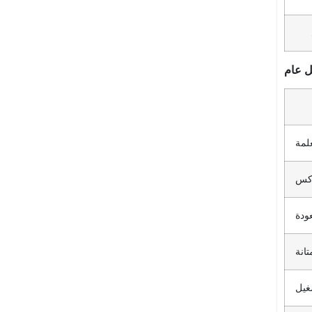
 عام
لمة
ودة
تانة
غيل