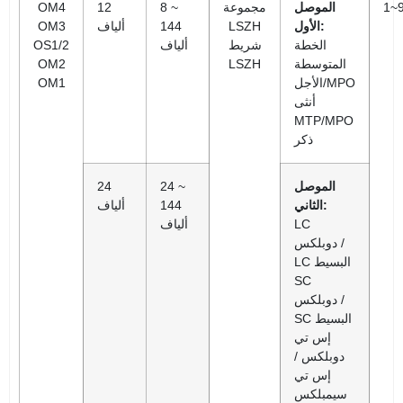
1~
الموصل
مجموعة
8 ~
12
OM4
الأول:
LSZH
144
ألياف
OM3
الخطة
شريط
ألياف
OS1/2
المتوسطة
LSZH
OM2
الأجل/MPO
OM1
أنثى
MTP/MPO
ذكر
الموصل
24 ~
24
الثاني:
144
ألياف
LC
ألياف
دوبلكس /
LC البسيط
SC
دوبلكس /
SC البسيط
إس تي
دوبلكس /
إس تي
سيمبلكس