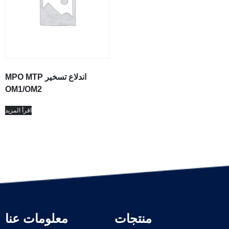
MPO MTP اندلاع تسخير
OM1/OM2
اقرأ المزيد
منتجات
معلومات عنا