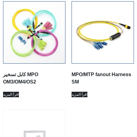
MPO/MTP fanout Harness
كابل تسخير MPO
OM3/OM4/OS2
SM
اقرأ المزيد
اقرأ المزيد