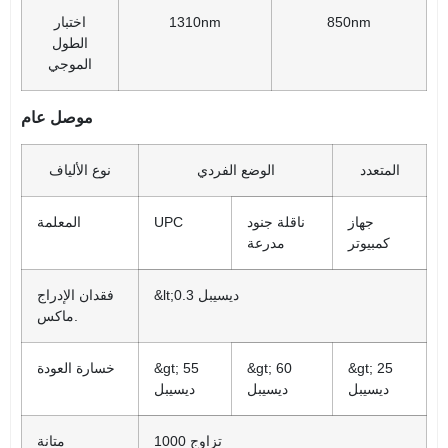
850nm
1310nm
اختبار
الطول
الموجي
موصل عام
المتعدد
الوضع الفردي
نوع الألياف
جهاز
ناقلة جنود
UPC
المعلمة
كمبيوتر
مدرعة
&lt;0.3 ديسيبل
فقدان الإدراج
ماكس.
&gt; 25
&gt; 60
&gt; 55
خسارة العودة
ديسيبل
ديسيبل
ديسيبل
1000 تزاوج
متانة