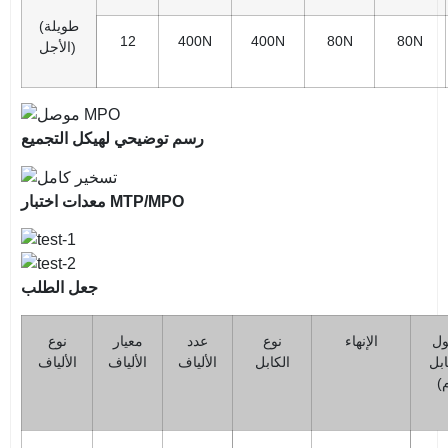
(طويلة
12
400N
400N
80N
80N
الأجل)
رسم توضيحي لهيكل التجميع
معدات اختبار MTP/MPO
جعل الطلب
ل
الإنهاء
نوع
عدد
معيار
نوع
ابل
الكابل
الألياف
الألياف
الألياف
)