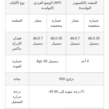
المتعدد (الكمبيوتر
الوضع الفردي (APC
نوع الألياف
البولندية)
البولندية)
خسارة
معيار
خسارة
معيار
المعلمة
منخفضة
منخفضة
&lt;0.35
&lt;0.7
&lt;0.35
&lt;0.7
فقدان
ديسيبل
ديسيبل
ديسيبل
ديسيبل
الإدراج
ماكس.
لا أحد
&gt; 60 ديسيبل
خسارة
العودة
500 تزاوج
متانة
-40 درجة مئوية إلى 80℃
درجة
حرارة
التشغيل