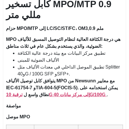
كابل تسخير MPO/MTP 0.9
مللي متر
حزام MPO/MTP إلى LC/SC/ST/FC، OM3,0.9 ملم
MPO هي درجة الكثافة العالية لنظام التوصيل المسبق للألياف
الضوئية، والذي يستخدم بشكل عام في ثلاث مناطق:
تطبيق مركز البيانات مع بيئة درجة عالية الكثافة
الألياف الضوئية للمبنى
تطبيق الموصل الداخلي في معدات الألياف مثل Splitter
و40G / 100G SFP وSFP+.
يتوافق كابل توصيل الألياف MPO من Newsunn مع معايير
IEC-61754-7 وTIA-604-5(FOCIS-5). يمكن استخدامه على
.
ترقية 10G إلى مركز بيانات 40G/100G
نطاق واسع ل
مواصفة
موصل MPO