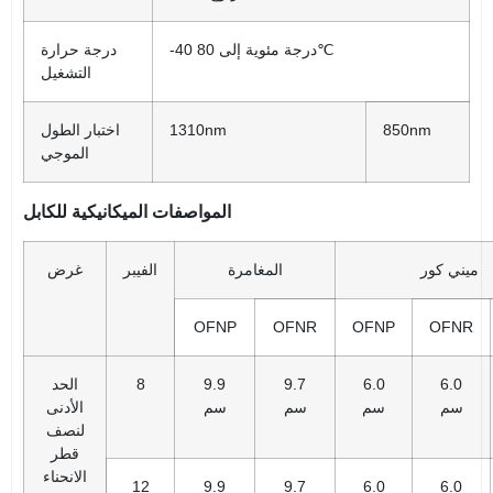
-40 درجة مئوية إلى 80℃
درجة حرارة
التشغيل
850nm
1310nm
اختبار الطول
الموجي
المواصفات الميكانيكية للكابل
ميني كور
المغامرة
الفيبر
غرض
OFNP
OFNR
OFNP
OFNR
6.0
6.0
9.7
9.9
8
الحد
سم
سم
سم
سم
الأدنى
لنصف
قطر
الانحناء
12
9.9
9.7
6.0
6.0