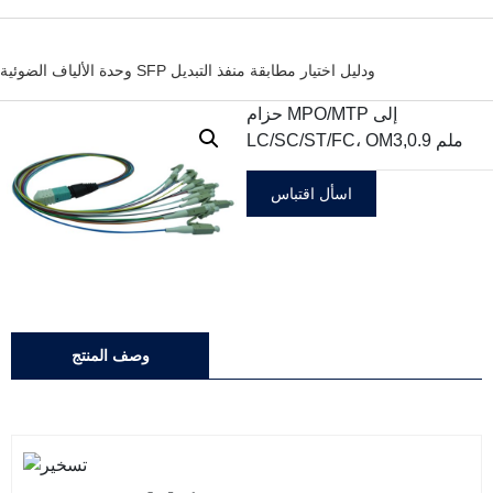
وحدة الألياف الضوئية SFP ودليل اختيار مطابقة منفذ التبديل
حزام MPO/MTP إلى
LC/SC/ST/FC، OM3,0.9 ملم
اسأل اقتباس
وصف المنتج