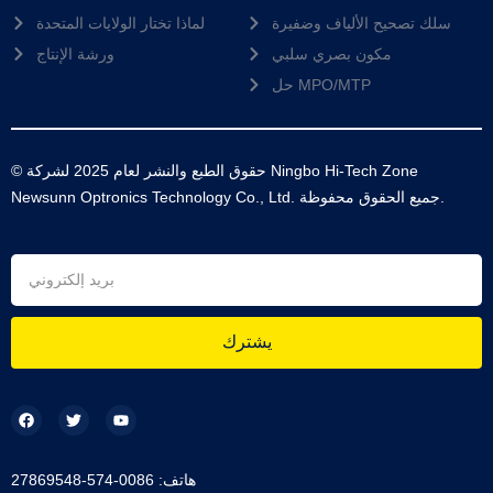
سلك تصحيح الألياف وضفيرة
لماذا تختار الولايات المتحدة
مكون بصري سلبي
ورشة الإنتاج
حل MPO/MTP
© حقوق الطبع والنشر لعام 2025 لشركة Ningbo Hi-Tech Zone
Newsunn Optronics Technology Co., Ltd. جميع الحقوق محفوظة.
يشترك
هاتف: 0086-574-27869548