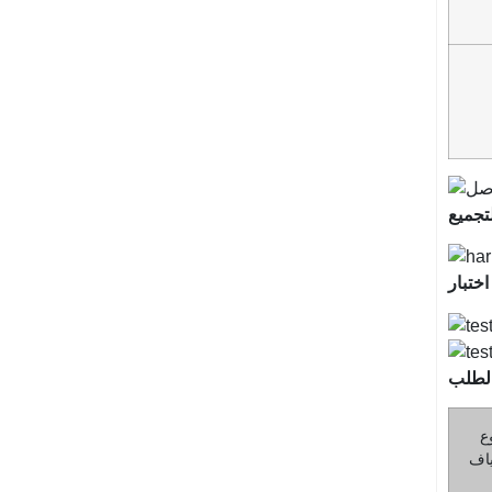
تجميع
لطلب
ع
ياف