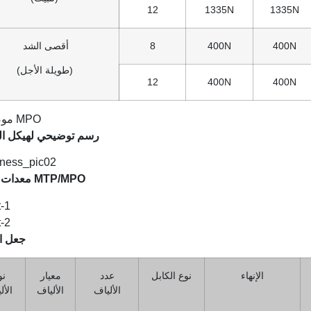
12
1335N
1335N
400N
400N
8
أقصى الشد
(طويلة الأجل)
12
400N
400N
رسم توضيحي لهيكل ال
معدات اختبار MTP/MPO
جعل ا
الإنهاء
نوع الكابل
عدد
معيار
نو
الألياف
الألياف
الأل