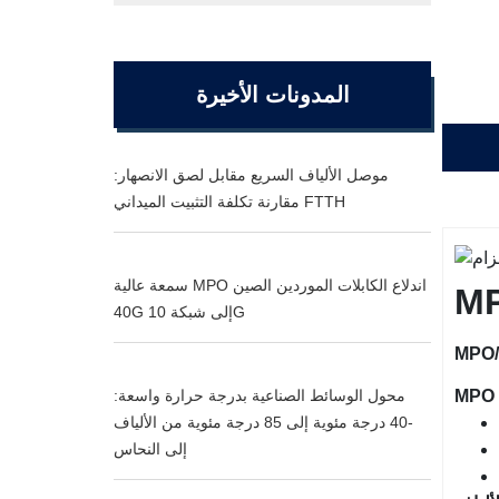
المدونات الأخيرة
موصل الألياف السريع مقابل لصق الانصهار:
مقارنة تكلفة التثبيت الميداني FTTH
سمعة عالية MPO اندلاع الكابلات الموردين الصين
40G إلى شبكة 10G
محول الوسائط الصناعية بدرجة حرارة واسعة:
-40 درجة مئوية إلى 85 درجة مئوية من الألياف
إلى النحاس