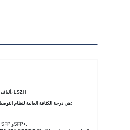
MPO/MTP إلى LC/SC/ST/FC، 9/125 ألياف أحادية الوضع، 0.9 مم، 0.35 ديسيبل، LSZH
MPO هي درجة الكثافة العالية لنظام التوصيل المسبق للألياف الضوئية، والذي يستخدم بشكل عام في ثلاث مناطق:
تطبيق الموصل الداخلي في معدات الألياف مثل Splitter و40G / 100G SFP وSFP+.