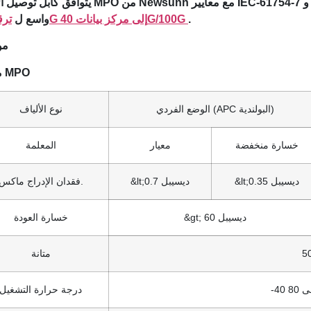
يتوافق كابل توصيل الألياف MPO من Newsunn مع معايير IEC-61754-7 وTIA-604-5(FOCIS-5)
.
ترقية 10G إلى مركز بيانات 40G/100G
واسع ل
مو
موصل MPO
الوضع الفردي (APC البولندية)
نوع الألياف
خسارة منخفضة
معيار
المعلمة
&lt;0.35 ديسيبل
&lt;0.7 ديسيبل
فقدان الإدراج ماكس.
&gt; 60 ديسيبل
خسارة العودة
متانة
درجة حرارة التشغيل