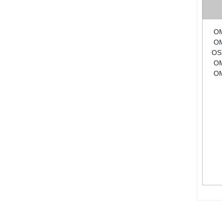
O
O
OS
O
O