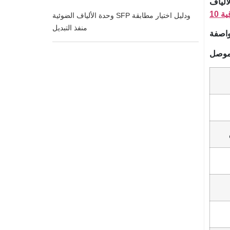
. يمكن استخدامه على نطاق
وحدة الألياف الضوئية SFP ودليل اختيار مطابقة
منفذ التبديل
اصفة