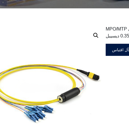
MPO/MTP إلى LC/SC/ST/FC، 9/125 ألياف أحادية الوضع، 0.9
ل اقتباس