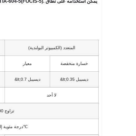
المتعدد (الكمبيوتر البولندية)
خسارة منخفضة
معيار
&lt;0.35 ديسيبل
&lt;0.7 ديسيبل
لا أحد
500 تزاوج
-40 درجة مئوية إلى 80℃