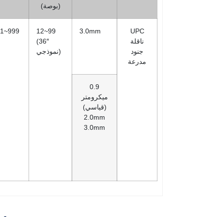
(بوصة)
1~999
12~99
3.0mm
UPC
ناقلة
(36″
جنود
نموذجي)
مدرعة
0.9
ميكرومتر
(قياسي)
2.0mm
3.0mm