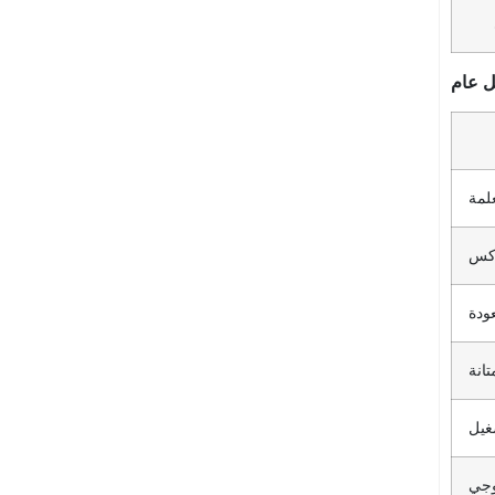
 عام
لمة
ودة
تانة
غيل
وجي