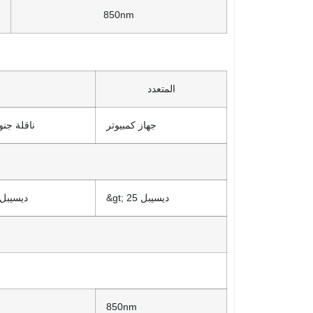
850nm
المتعدد
جهاز كمبيوتر
ناقلة جن
&gt; 25 ديسيبل
&gt; 60 ديسيبل
850nm