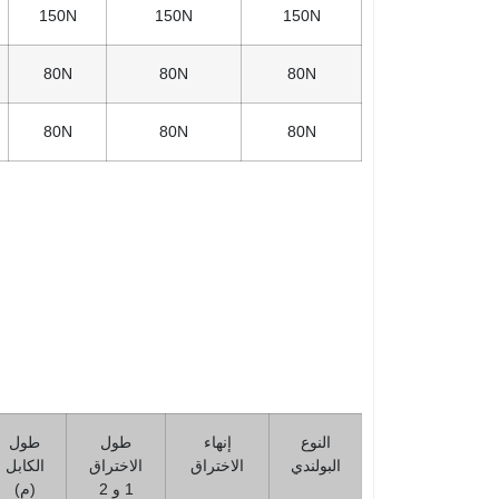
150N
150N
150N
80N
80N
80N
80N
80N
80N
النوع
إنهاء
طول
طول
البولندي
الاختراق
الاختراق
الكابل
1 و 2
(م)